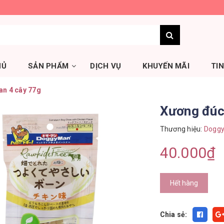
HỦ
SẢN PHẨM
DỊCH VỤ
KHUYẾN MÃI
TI
n 4 cây 77g
Xương đúc
Thương hiệu:
Dogg
40.000₫
Hết hàng
Chia sẻ: