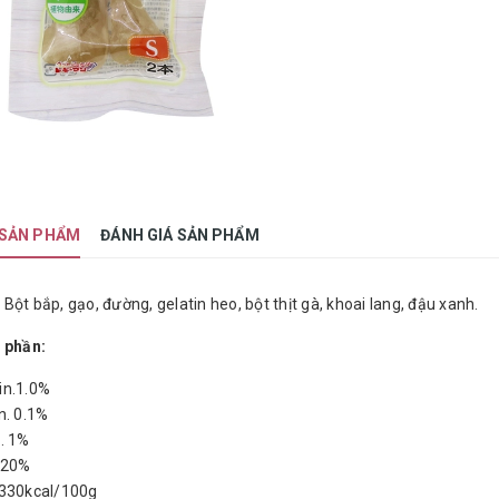
 SẢN PHẨM
ĐÁNH GIÁ SẢN PHẨM
:
Bột bắp, gạo, đường, gelatin heo, bột thịt gà, khoai lang, đậu xanh.
 phần:
in.1.0%
n. 0.1%
. 1%
 20%
 330kcal/100g