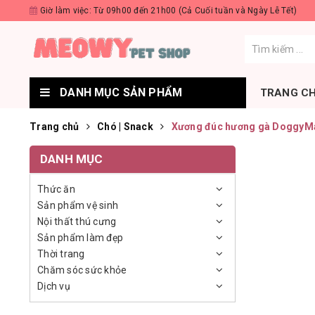
Giờ làm việc: Từ 09h00 đến 21h00 (Cả Cuối tuần và Ngày Lễ Tết)
DANH MỤC SẢN PHẨM
TRANG C
Trang chủ
Chó | Snack
Xương đúc hương gà DoggyMa
DANH MỤC
Thức ăn
Sản phẩm vệ sinh
Nội thất thú cưng
Sản phẩm làm đẹp
Thời trang
Chăm sóc sức khỏe
Dịch vụ