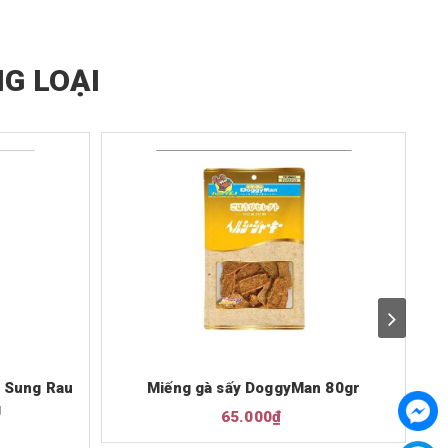
G LOẠI
 Sung Rau
Miếng gà sấy DoggyMan 80gr
T
g
65.000₫