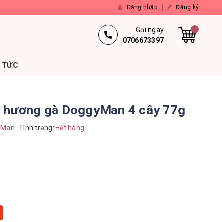
Đăng nhập
Đăng ký
Gọi ngay
0706673397
N TỨC
 hương gà DoggyMan 4 cây 77g
yMan
Tình trạng:
Hết hàng