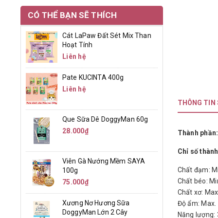
CÓ THỂ BẠN SẼ THÍCH
Cát LaPaw Đất Sét Mix Than
Hoạt Tính
Liên hệ
Pate KUCINTA 400g
Liên hệ
THÔNG TIN
Que Sữa Dê DoggyMan 60g
28.000₫
Thành phần
Chỉ số thành
Viên Gà Nướng Mềm SAYA
Chất đạm: M
100g
Chất béo: Mi
75.000₫
Chất xơ: Max
Xương Nơ Hương Sữa
Độ ẩm: Max.
DoggyMan Lớn 2 Cây
Năng lượng: