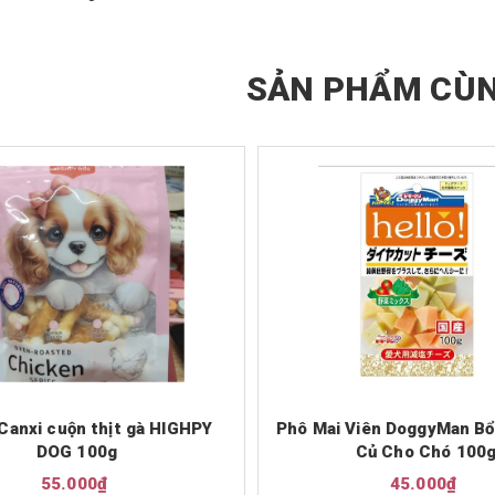
SẢN PHẨM CÙN
Canxi cuộn thịt gà HIGHPY
Phô Mai Viên DoggyMan Bổ
DOG 100g
Củ Cho Chó 100
55.000₫
45.000₫