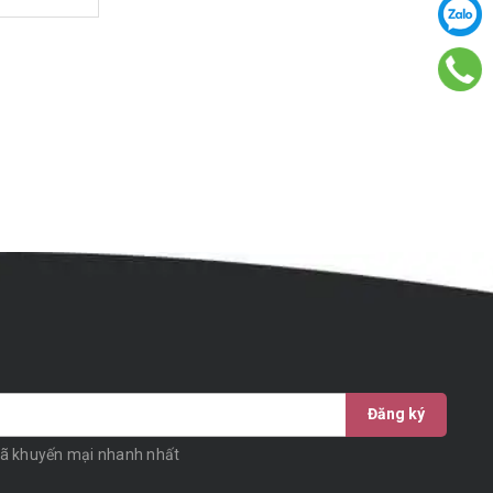
Đăng ký
mã khuyến mại nhanh nhất