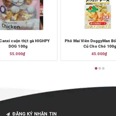
Canxi cuộn thịt gà HIGHPY
Phô Mai Viên DoggyMan Bổ
DOG 100g
Củ Cho Chó 100
55.000₫
45.000₫
ĐĂNG KÝ NHẬN TIN