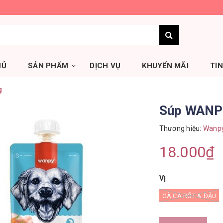
HỦ
SẢN PHẨM
DỊCH VỤ
KHUYẾN MÃI
TI
g
Súp WANPY
Thương hiệu:
Wanp
18.000₫
VỊ
GÀ CÀ RỐT & ĐẬU