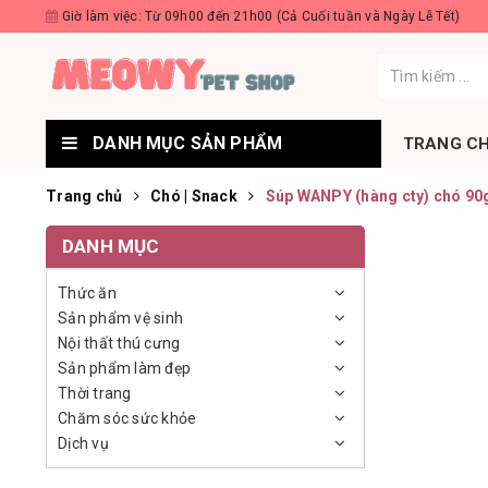
Giờ làm việc: Từ 09h00 đến 21h00 (Cả Cuối tuần và Ngày Lễ Tết)
DANH MỤC SẢN PHẨM
TRANG C
Trang chủ
Chó | Snack
Súp WANPY (hàng cty) chó 90
DANH MỤC
Thức ăn
Sản phẩm vệ sinh
Nội thất thú cưng
Sản phẩm làm đẹp
Thời trang
Chăm sóc sức khỏe
Dịch vụ