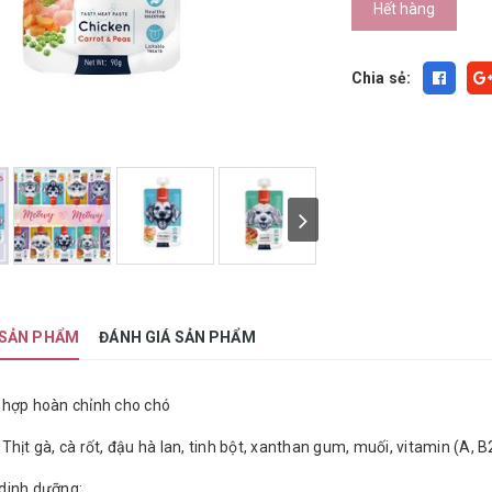
Hết hàng
Chia sẻ:
 SẢN PHẨM
ĐÁNH GIÁ SẢN PHẨM
 hợp hoàn chỉnh cho chó
hịt gà, cà rốt, đậu hà lan, tinh bột, xanthan gum, muối, vitamin (A, B2
dinh dưỡng: