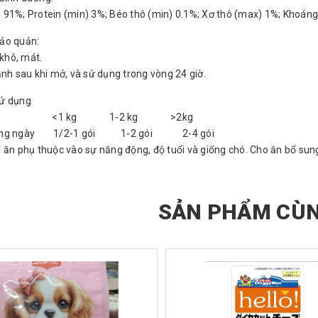
91%; Protein (min) 3%; Béo thô (min) 0.1%; Xơ thô (max) 1%; Khoáng
ảo quản:
 khô, mát.
ạnh sau khi mở, và sử dụng trong vòng 24 giờ.
ử dụng
lượng <1 kg 1-2 kg >2kg
hằng ngày 1/2-1 gói 1-2 gói 2-4 gói
 ăn phụ thuộc vào sự năng động, độ tuổi và giống chó. Cho ăn bổ sun
SẢN PHẨM CÙN