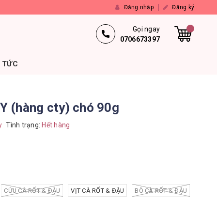
Đăng nhập
Đăng ký
Gọi ngay
0706673397
N TỨC
 (hàng cty) chó 90g
y
Tình trạng:
Hết hàng
CỪU CÀ RỐT & ĐẬU
VỊT CÀ RỐT & ĐẬU
BÒ CÀ RỐT & ĐẬU