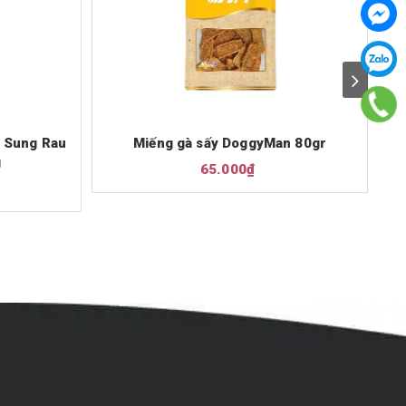
 Sung Rau
Miếng gà sấy DoggyMan 80gr
T
g
65.000₫