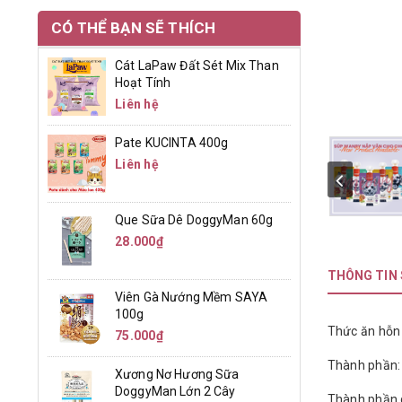
CÓ THỂ BẠN SẼ THÍCH
Cát LaPaw Đất Sét Mix Than
Hoạt Tính
Liên hệ
Pate KUCINTA 400g
Liên hệ
Que Sữa Dê DoggyMan 60g
28.000₫
THÔNG TIN
Viên Gà Nướng Mềm SAYA
100g
Thức ăn hỗn
75.000₫
Thành phần: T
Xương Nơ Hương Sữa
DoggyMan Lớn 2 Cây
Thành phần 