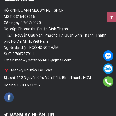
HỘ KINH DOANH MEOWY PET SHOP
MST: 0316408966
Cấp ngày 27/07/2020
Nơi cấp: Chi cục thuế quận Bình Thạnh
112/1 Nguyễn Cửu Vân, Phường 17, Quận Bình Thạnh, Thành
phố Hồ Chí Minh, Việt Nam
Người đại diện: NGÔ HỒNG THẮM
SĐT: 0706787911
Email:
meowy.petshop0408@gmail.com
Meowy Nguyễn Cửu Vân
Địa chỉ: 112 Nguyễn Cửu Vân, P.17, Bình Thạnh, HCM
Hotline:
0903.673.297
ĐĂNG KÝ NHẬN TIN