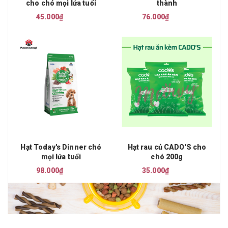
cho chó mọi lứa tuổi
thành
45.000₫
76.000₫
Hạt Today's Dinner chó
Hạt rau củ CADO'S cho
mọi lứa tuổi
chó 200g
98.000₫
35.000₫