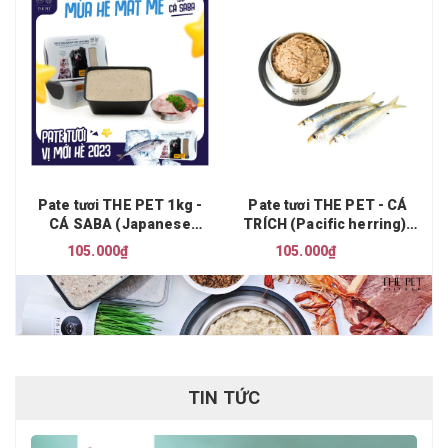
Pate tươi THE PET 1kg -
Pate tươi THE PET - CÁ
CÁ SABA (Japanese
TRÍCH (Pacific herring) |
mackerel)
Order trước 1 ngày
105.000₫
105.000₫
TIN TỨC