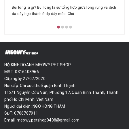
Búi lông là gì? Búi lông là sự tổng hợp giữa lông rụng và dịch
da dày hợp thành ở dạ dày mèo. Chú...
HỘ KINH DOANH MEOWY PET SHOP
MST: 0316408966
Cấp ngày 27/07/2020
Nơi cấp: Chi cục thuế quận Bình Thạnh
112/1 Nguyễn Cửu Vân, Phường 17, Quận Bình Thạnh, Thành
phố Hồ Chí Minh, Việt Nam
Người đại diện: NGÔ HỒNG THẮM
SĐT: 0706787911
Email:
meowy.petshop0408@gmail.com