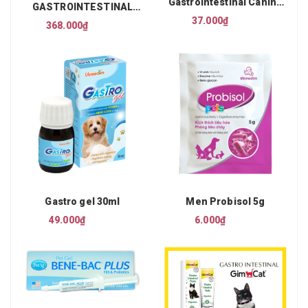
GastroIntestinal Canine
GASTROINTESTINAL
150gr
FIBER-RESPONSE +
37.000₫
368.000₫
HYPOALLERGENIC
Gastro gel 30ml
Men Probisol 5g
49.000₫
6.000₫