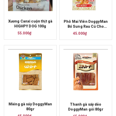
Xương Canxi cuộn thịt gà
Phô Mai Viên DoggyMan
HIGHPY DOG 100g
Bổ Sung Rau Củ Cho
Chó 100g
55.000₫
45.000₫
Miếng gà sấy DoggyMan
Thanh gà sấy dẻo
80gr
DoggyMan gói 80gr
65.000₫