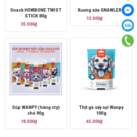
Snack HOWBONE TWIST
Xương sữa GNAWLERS
STICK 80g
12.000₫
35.000₫
Súp WANPY (hàng cty)
Thịt gà sấy sợi Wanpy
chó 90g
100g
18.000₫
45.000₫