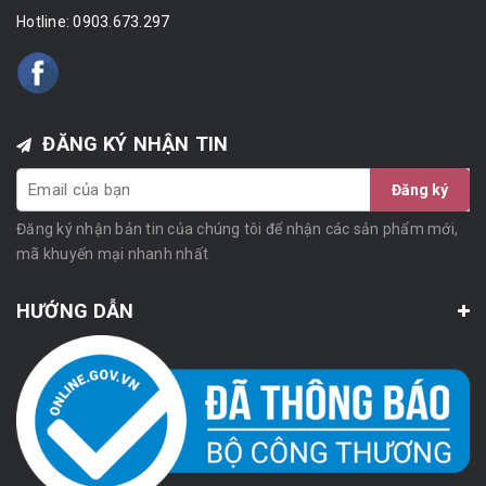
Hotline:
0903.673.297
ĐĂNG KÝ NHẬN TIN
Đăng ký
Đăng ký nhận bản tin của chúng tôi để nhận các sản phẩm mới,
mã khuyến mại nhanh nhất
HƯỚNG DẪN