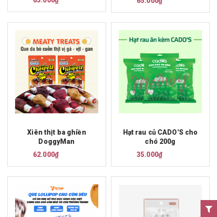
65.000₫
Xiên thịt ba ghiền
Hạt rau củ CADO'S cho
DoggyMan
chó 200g
62.000₫
35.000₫