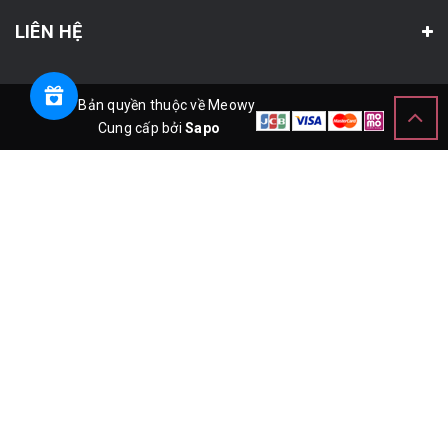
LIÊN HỆ
© Bản quyền thuộc về Meowy
Cung cấp bởi
Sapo