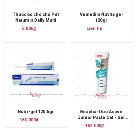
Thuốc bổ cho chó Pet
Vemedim Nuvita gel
Naturals Daily Multi
120gr
6.000₫
Liên hệ
Nutri-gel 120.5gr
Beaphar Duo Active
Junior Paste Cat - Gel
165.000₫
dinh dưỡng cho mèo
162.000₫
con