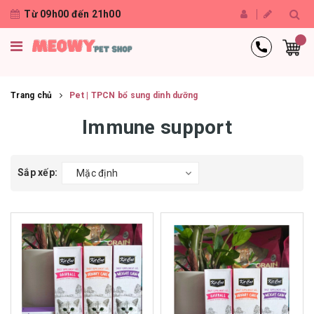
Từ 09h00 đến 21h00
Trang chủ
Pet | TPCN bổ sung dinh dưỡng
Immune support
Sắp xếp:
Mặc định