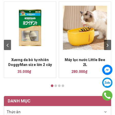
Xương da bò tự nhiên
Máy lọc nước Little Bee
DoggyMan size lớn 2 cây
2L
35.000₫
280.000₫
DANH MỤC
Thức ăn