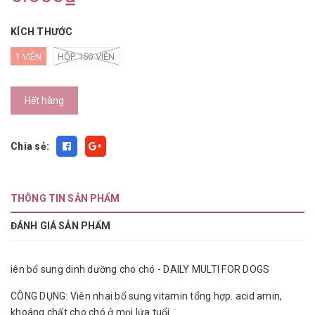
KÍCH THƯỚC
1 VIÊN
HỘP 150 VIÊN
Hết hàng
Chia sẻ:
THÔNG TIN SẢN PHẨM
ĐÁNH GIÁ SẢN PHẨM
iên bổ sung dinh dưỡng cho chó - DAILY MULTI FOR DOGS
CÔNG DỤNG: Viên nhai bổ sung vitamin tổng hợp. acid amin,
khoáng chất cho chó ở mọi lứa tuổi.