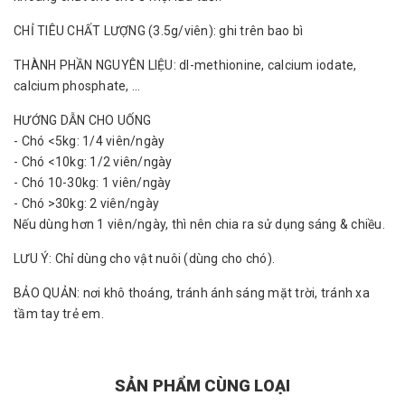
CHỈ TIÊU CHẤT LƯỢNG (3.5g/viên): ghi trên bao bì
THÀNH PHẦN NGUYÊN LIỆU: dl-methionine, calcium iodate,
calcium phosphate, ...
HƯỚNG DẪN CHO UỐNG
- Chó <5kg: 1/4 viên/ngày
- Chó <10kg: 1/2 viên/ngày
- Chó 10-30kg: 1 viên/ngày
- Chó >30kg: 2 viên/ngày
Nếu dùng hơn 1 viên/ngày, thì nên chia ra sử dụng sáng & chiều.
LƯU Ý: Chỉ dùng cho vật nuôi (dùng cho chó).
BẢO QUẢN: nơi khô thoáng, tránh ánh sáng mặt trời, tránh xa
tầm tay trẻ em.
SẢN PHẨM CÙNG LOẠI