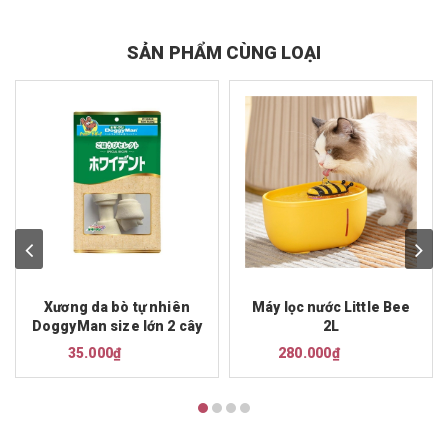
SẢN PHẨM CÙNG LOẠI
Xương da bò tự nhiên
Máy lọc nước Little Bee
DoggyMan size lớn 2 cây
2L
35.000₫
280.000₫