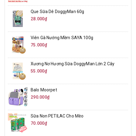
Que Sữa Dê DoggyMan 60g
28.000₫
Viên Gà Nướng Mềm SAYA 100g
75.000₫
Xương Nơ Hương Sữa DoggyMan Lớn 2 Cây
55.000₫
Balo Moorpet
290.000₫
Sữa Non PETILAC Cho Mèo
70.000₫