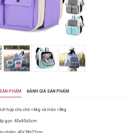
 SẢN PHẨM
ĐÁNH GIÁ SẢN PHẨM
ích hợp cho chó <6kg và mèo <8kg
gấp gọn: 40x40x5cm
sản phẩm: 40x38x25cm