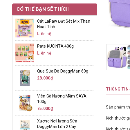
CÓ THỂ BẠN SẼ THÍCH
Cát LaPaw Đất Sét Mix Than
Hoạt Tính
Liên hệ
Pate KUCINTA 400g
Liên hệ
Que Sữa Dê DoggyMan 60g
28.000₫
THÔNG TIN
Viên Gà Nướng Mềm SAYA
100g
Sản phẩm th
75.000₫
Kích thước 
Xương Nơ Hương Sữa
DoggyMan Lớn 2 Cây
Kích thước 