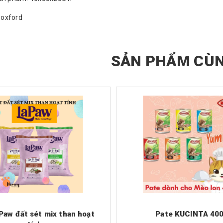
i oxford
SẢN PHẨM CÙN
Paw đất sét mix than hoạt
Pate KUCINTA 40