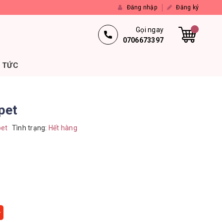
Đăng nhập
Đăng ký
Gọi ngay
0706673397
N TỨC
pet
et
Tình trạng:
Hết hàng