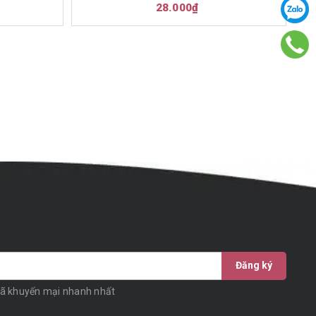
28.000₫
Đăng ký
mã khuyến mại nhanh nhất