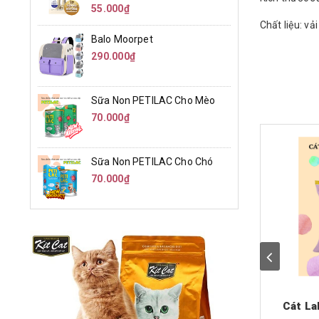
55.000₫
Chất liệu: vả
Balo Moorpet
290.000₫
Sữa Non PETILAC Cho Mèo
70.000₫
Sữa Non PETILAC Cho Chó
70.000₫
Cát La