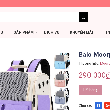
HỦ
SẢN PHẨM
DỊCH VỤ
KHUYẾN MÃI
TI
Balo Moor
Thương hiệu:
Moorp
290.000₫
Hết hàng
Chia sẻ: