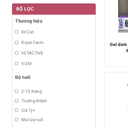
BỘ LỌC
Thương hiệu
Kit Cat
Royal Canin
Gel dinh
VETACTIV8
V.O.M
Vemedim
Độ tuổi
DUK
2-12 tháng
LAMER
Trưởng thành
Pet Ag
Già 7y+
GimCat
Mọi lứa tuổi
Pet Natural