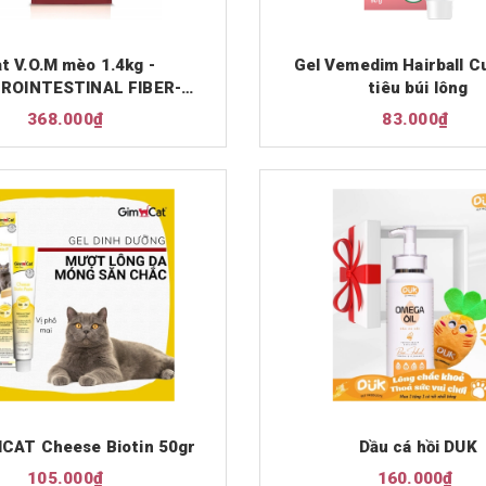
t V.O.M mèo 1.4kg -
Gel Vemedim Hairball C
ROINTESTINAL FIBER-
tiêu búi lông
NSE + HYPOALLERGENIC
368.000₫
83.000₫
MCAT Cheese Biotin 50gr
Dầu cá hồi DUK
105.000₫
160.000₫