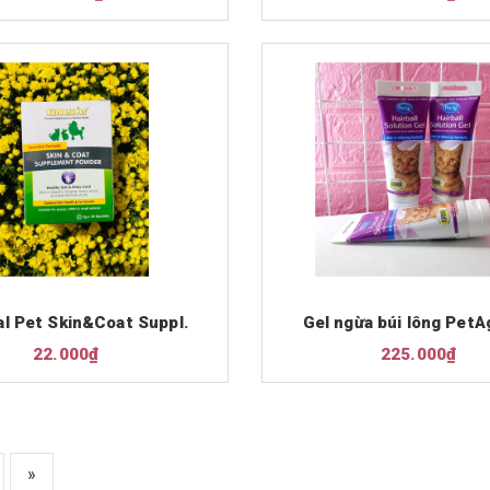
al Pet Skin&Coat Suppl.
Gel ngừa búi lông PetA
22.000₫
225.000₫
»