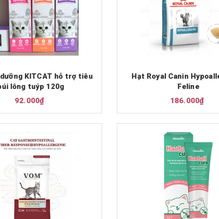
 dưỡng KITCAT hỗ trợ tiêu
Hạt Royal Canin Hypoall
búi lông tuýp 120g
Feline
92.000₫
186.000₫