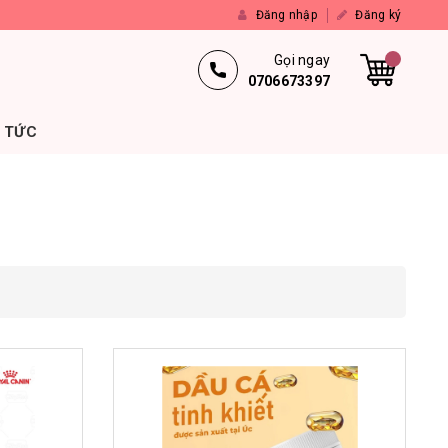
Đăng nhập
Đăng ký
Gọi ngay
0706673397
N TỨC