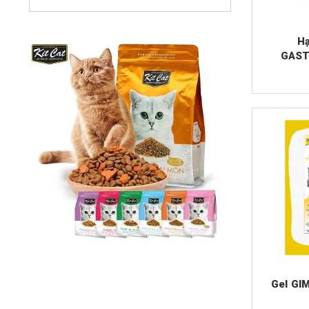
Virbac
Hạ
GAST
RESPO
Gel GI