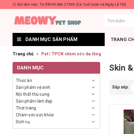
Giờ làm việc: Từ 09h00 đến 21h00 (Cả Cuối tuần và Ngày Lễ Tết)
DANH MỤC SẢN PHẨM
TRANG C
Trang chủ
Pet | TPCN chăm sóc da lông
Skin &
DANH MỤC
Thức ăn
Sắp xếp:
Sản phẩm vệ sinh
Nội thất thú cưng
Sản phẩm làm đẹp
Thời trang
Chăm sóc sức khỏe
Dịch vụ