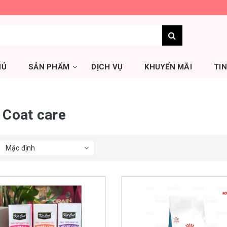
HỦ
SẢN PHẨM
DỊCH VỤ
KHUYẾN MÃI
TI
 Coat care
Mặc định