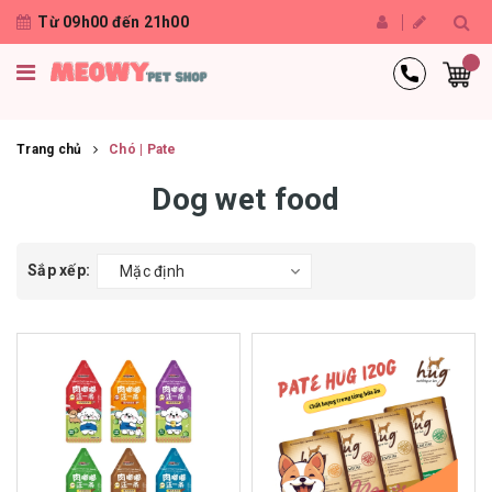
Từ 09h00 đến 21h00
Trang chủ
Chó | Pate
Dog wet food
Sắp xếp:
Mặc định