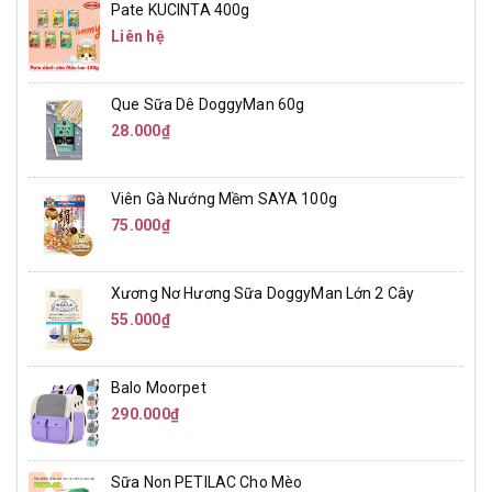
Pate KUCINTA 400g
Liên hệ
Que Sữa Dê DoggyMan 60g
28.000₫
Viên Gà Nướng Mềm SAYA 100g
75.000₫
Xương Nơ Hương Sữa DoggyMan Lớn 2 Cây
55.000₫
Balo Moorpet
290.000₫
Sữa Non PETILAC Cho Mèo