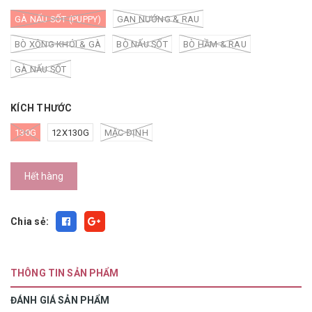
GÀ NẤU SỐT (PUPPY)
GAN NƯỚNG & RAU
BÒ XÔNG KHÓI & GÀ
BÒ NẤU SỐT
BÒ HẦM & RAU
GÀ NẤU SỐT
KÍCH THƯỚC
130G
12X130G
MẶC ĐỊNH
Hết hàng
Chia sẻ:
THÔNG TIN SẢN PHẨM
ĐÁNH GIÁ SẢN PHẨM