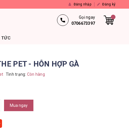
Đăng nhập
Đăng ký
Gọi ngay
0706673397
N TỨC
 THE PET - HỖN HỢP GÀ
et
Tình trạng:
Còn hàng
Mua ngay