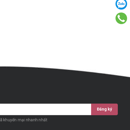
Đăng ký
mã khuyến mại nhanh nhất