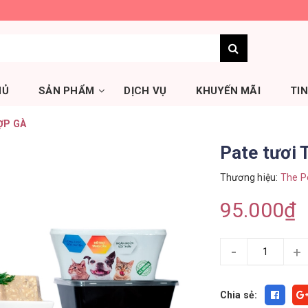
HỦ
SẢN PHẨM
DỊCH VỤ
KHUYẾN MÃI
TI
HỢP GÀ
Pate tươi
Thương hiệu:
The P
95.000₫
-
+
Chia sẻ: