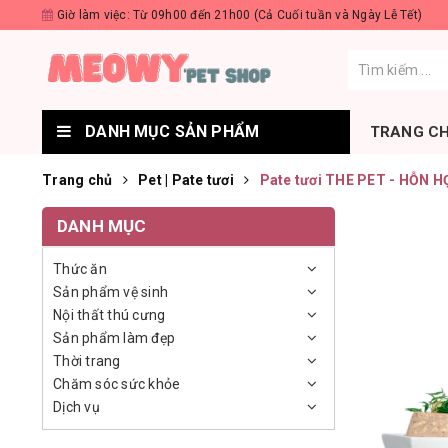
Giờ làm việc: Từ 09h00 đến 21h00 (Cả Cuối tuần và Ngày Lễ Tết)
DANH MỤC SẢN PHẨM
TRANG C
Trang chủ
Pet | Pate tươi
Pate tươi THE PET - HỖN 
DANH MỤC
Thức ăn
Sản phẩm vệ sinh
Nội thất thú cưng
Sản phẩm làm đẹp
Thời trang
Chăm sóc sức khỏe
Dịch vụ