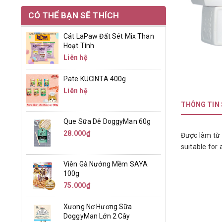
CÓ THỂ BẠN SẼ THÍCH
Cát LaPaw Đất Sét Mix Than
Hoạt Tính
Liên hệ
Pate KUCINTA 400g
Liên hệ
THÔNG TIN
Que Sữa Dê DoggyMan 60g
28.000₫
Được làm từ 
suitable for 
Viên Gà Nướng Mềm SAYA
100g
75.000₫
Xương Nơ Hương Sữa
DoggyMan Lớn 2 Cây