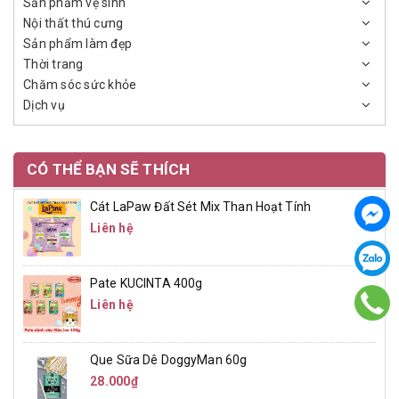
Sản phẩm vệ sinh
Nội thất thú cưng
Sản phẩm làm đẹp
Thời trang
Chăm sóc sức khỏe
Dịch vụ
CÓ THỂ BẠN SẼ THÍCH
Cát LaPaw Đất Sét Mix Than Hoạt Tính
Liên hệ
Pate KUCINTA 400g
Liên hệ
Que Sữa Dê DoggyMan 60g
28.000₫