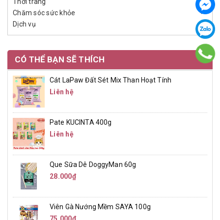
Thời trang
Chăm sóc sức khỏe
Dịch vụ
CÓ THỂ BẠN SẼ THÍCH
Cát LaPaw Đất Sét Mix Than Hoạt Tính
Liên hệ
Pate KUCINTA 400g
Liên hệ
Que Sữa Dê DoggyMan 60g
28.000₫
Viên Gà Nướng Mềm SAYA 100g
75.000₫