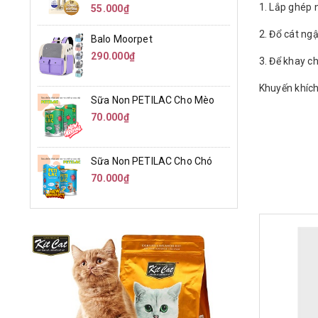
1. Lắp ghép 
55.000₫
2. Đổ cát ng
Balo Moorpet
290.000₫
3. Để khay c
Khuyến khích
Sữa Non PETILAC Cho Mèo
70.000₫
Sữa Non PETILAC Cho Chó
70.000₫