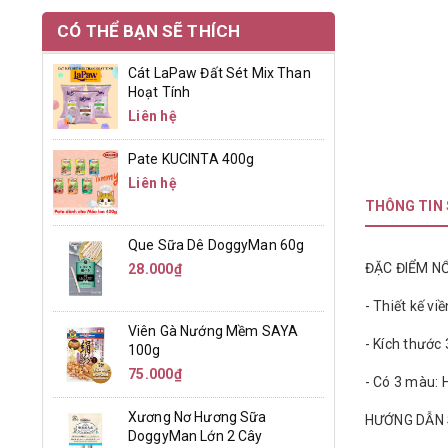
CÓ THỂ BẠN SẼ THÍCH
Cát LaPaw Đất Sét Mix Than
Hoạt Tính
Liên hệ
Pate KUCINTA 400g
Liên hệ
THÔNG TIN
Que Sữa Dê DoggyMan 60g
ĐẶC ĐIỂM NỔ
28.000₫
- Thiết kế vi
Viên Gà Nướng Mềm SAYA
- Kích thước
100g
75.000₫
- Có 3 màu:
Xương Nơ Hương Sữa
HƯỚNG DẪN
DoggyMan Lớn 2 Cây