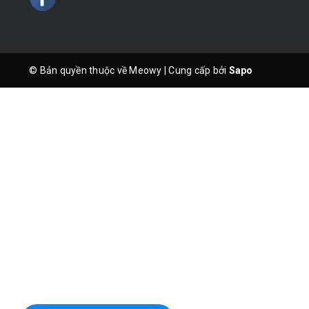
© Bản quyền thuộc về Meowy
|
Cung cấp bởi
Sapo