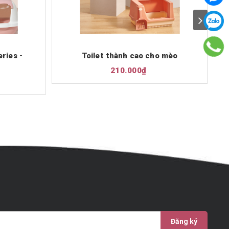
ries -
Toilet thành cao cho mèo
210.000₫
Đăng ký