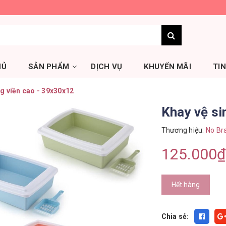
HỦ
SẢN PHẨM
DỊCH VỤ
KHUYẾN MÃI
TI
g viền cao - 39x30x12
Khay vệ si
Thương hiệu:
No Br
125.000₫
Hết hàng
Chia sẻ: