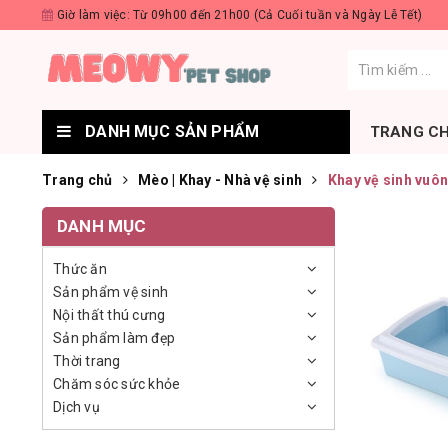
Giờ làm việc: Từ 09h00 đến 21h00 (Cả Cuối tuần và Ngày Lễ Tết)
DANH MỤC SẢN PHẨM
TRANG C
Trang chủ
Mèo | Khay - Nhà vệ sinh
Khay vệ sinh vuôn
DANH MỤC
Thức ăn
Sản phẩm vệ sinh
Nội thất thú cưng
Sản phẩm làm đẹp
Thời trang
Chăm sóc sức khỏe
Dịch vụ