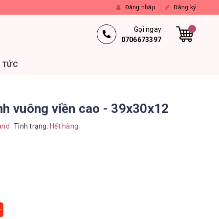
Đăng nhập
Đăng ký
Gọi ngay
0706673397
N TỨC
nh vuông viền cao - 39x30x12
and
Tình trạng:
Hết hàng