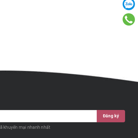
Đăng ký
mã khuyến mại nhanh nhất