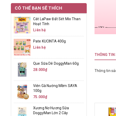
CÓ THỂ BẠN SẼ THÍCH
Cát LaPaw Đất Sét Mix Than
Hoạt Tính
Liên hệ
Pate KUCINTA 400g
Liên hệ
THÔNG TIN
Que Sữa Dê DoggyMan 60g
28.000₫
Thông tin sả
Viên Gà Nướng Mềm SAYA
100g
75.000₫
Xương Nơ Hương Sữa
DoggyMan Lớn 2 Cây