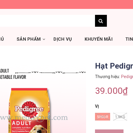
HỦ
SẢN PHẨM
DỊCH VỤ
KHUYẾN MÃI
TI
Hạt Pedigr
Thương hiệu:
Pedig
39.000₫
VỊ
500GR
1.5KG