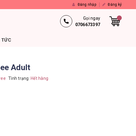
Đăng nhập
Đăng ký
Gọi ngay
0706673397
N TỨC
ee Adult
ree
Tình trạng:
Hết hàng