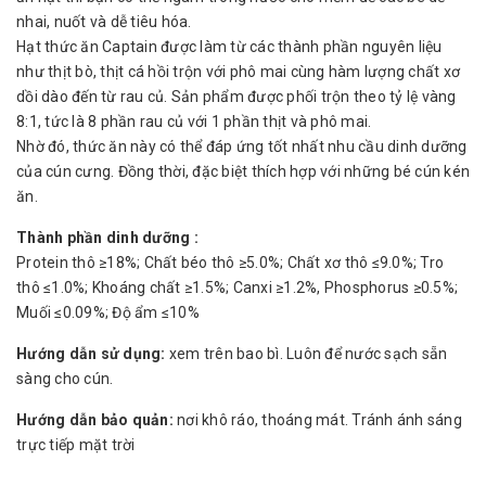
nhai, nuốt và dễ tiêu hóa.
Hạt thức ăn Captain được làm từ các thành phần nguyên liệu
như thịt bò, thịt cá hồi trộn với phô mai cùng hàm lượng chất xơ
dồi dào đến từ rau củ. Sản phẩm được phối trộn theo tỷ lệ vàng
8:1, tức là 8 phần rau củ với 1 phần thịt và phô mai.
Nhờ đó, thức ăn này có thể đáp ứng tốt nhất nhu cầu dinh dưỡng
của cún cưng. Đồng thời, đặc biệt thích hợp với những bé cún kén
ăn.
Thành phần dinh dưỡng :
Protein thô ≥18%; Chất béo thô ≥5.0%; Chất xơ thô ≤9.0%; Tro
thô ≤1.0%; Khoáng chất ≥1.5%; Canxi ≥1.2%, Phosphorus ≥0.5%;
Muối ≤0.09%; Độ ẩm ≤10%
Hướng dẫn sử dụng:
xem trên bao bì. Luôn để nước sạch sẵn
sàng cho cún.
Hướng dẫn bảo quản:
nơi khô ráo, thoáng mát. Tránh ánh sáng
trực tiếp mặt trời