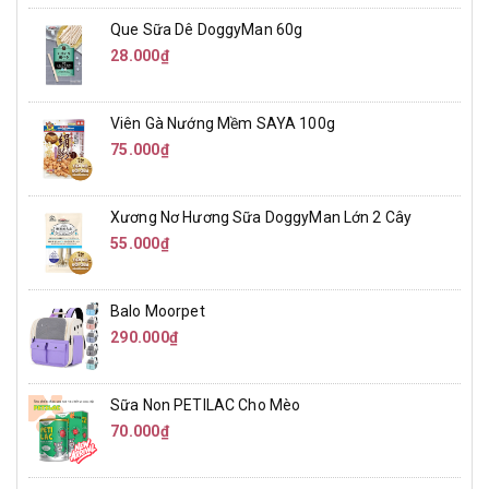
Que Sữa Dê DoggyMan 60g
28.000₫
Viên Gà Nướng Mềm SAYA 100g
75.000₫
Xương Nơ Hương Sữa DoggyMan Lớn 2 Cây
55.000₫
Balo Moorpet
290.000₫
Sữa Non PETILAC Cho Mèo
70.000₫