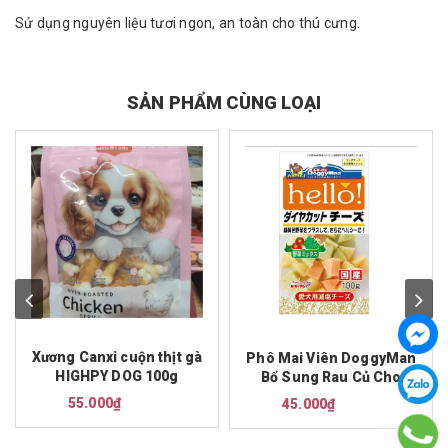
Sử dụng nguyên liệu tươi ngon, an toàn cho thú cưng.
SẢN PHẨM CÙNG LOẠI
Xương Canxi cuộn thịt gà
Phô Mai Viên DoggyMan
HIGHPY DOG 100g
Bổ Sung Rau Củ Cho
Chó 100g
55.000₫
45.000₫