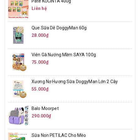
Pate KUCINTA 400g
Liên hệ
Que Sữa Dê DoggyMan 60g
28.000₫
Viên Gà Nướng Mềm SAYA 100g
75.000₫
Xương Nơ Hương Sữa DoggyMan Lớn 2 Cây
55.000₫
Balo Moorpet
290.000₫
Sữa Non PETILAC Cho Mèo