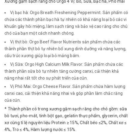
Xương gặm sạch răng chó Orgo 4 Vị: Bò, Sữa, Bạc hà, Phô mai
Vị bạc hà: Orgo Breath Freshening Peppermint. Sản phẩm có
chứa các thành phần bạc hà tự nhiên có khả năng loại bỏ các vi
khuẩn gây hôi miệng, làm sạch răng và bảo vệ cao răng cho chú
chó của bạn một cách nhanh chóng.
Vị thịt bò: Orgo Beef Flavor Nutrients sản phẩm chứa các
thành phần thịt bò tự nhiên bổ xung dinh dưỡng và năng lượng,
cấu trúc xương giúp loại bỏ mảng bám.
Vị Sữa: Orgo High Calcium Milk Flavor: Sản phẩm chứa các
thành phần sữa bò tự nhiên tăng cường canxi, cải thiện khả
năng nhai rất tốt cho sự phát triển của cún.
Vị Phô Mai: Orgo Cheese Flavor. Sản phẩm chứa hàm lượng
canxi cao, cải thiện khả năng nhai và góp phần làm chắc răng
của cún.
* Thành phần có trong xương gặm sạch răng cho chó gồm: sữa
bò tươi, pho-mát, tinh bột gạo, gelatin thực phẩm, glycerin, chất
xơ cùng tỉ lệ nguyên liệu Protein ≥ 15%, Chất béo ≤2%, Chất xơ ≤
4%, Tro ≤ 4%, Hàm lượng nước ≤ 15%.