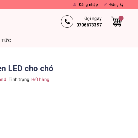
Đăng nhập
Đăng ký
Gọi ngay
0706673397
N TỨC
èn LED cho chó
and
Tình trạng:
Hết hàng