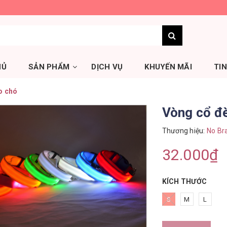
HỦ
SẢN PHẨM
DỊCH VỤ
KHUYẾN MÃI
TI
o chó
Vòng cổ đ
Thương hiệu:
No Br
32.000₫
KÍCH THƯỚC
S
M
L