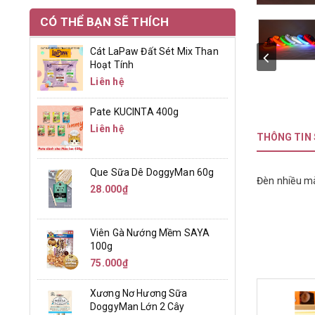
CÓ THỂ BẠN SẼ THÍCH
Cát LaPaw Đất Sét Mix Than
Hoạt Tính
Liên hệ
Pate KUCINTA 400g
Liên hệ
THÔNG TIN
Que Sữa Dê DoggyMan 60g
Đèn nhiều màu
28.000₫
Viên Gà Nướng Mềm SAYA
100g
75.000₫
Xương Nơ Hương Sữa
DoggyMan Lớn 2 Cây