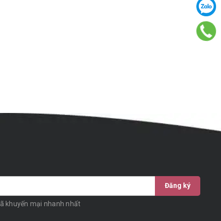
Đăng ký
mã khuyến mại nhanh nhất