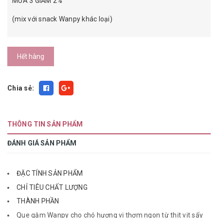
MUA 3 GIẢM 2%
(mix với snack Wanpy khác loại)
Hết hàng
Chia sẻ:
THÔNG TIN SẢN PHẨM
ĐÁNH GIÁ SẢN PHẨM
ĐẶC TÍNH SẢN PHẨM
CHỈ TIÊU CHẤT LƯỢNG
THÀNH PHẦN
Que gặm Wanpy cho chó hương vị thơm ngon từ thịt vịt sấy