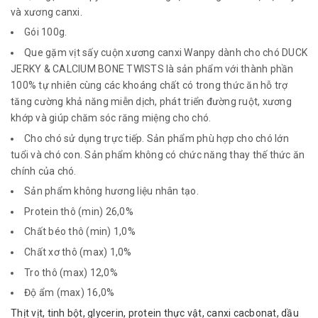
và xương canxi.
Gói 100g.
Que gặm vịt sấy cuộn xương canxi Wanpy dành cho chó DUCK
JERKY & CALCIUM BONE TWISTS là sản phẩm với thành phần
100% tự nhiên cùng các khoáng chất có trong thức ăn hỗ trợ
tăng cường khả năng miễn dịch, phát triển đường ruột, xương
khớp và giúp chăm sóc răng miệng cho chó.
Cho chó sử dụng trực tiếp. Sản phẩm phù hợp cho chó lớn
tuổi và chó con. Sản phẩm không có chức năng thay thế thức ăn
chính của chó.
Sản phẩm không hương liệu nhân tạo.
Protein thô (min) 26,0%
Chất béo thô (min) 1,0%
Chất xơ thô (max) 1,0%
Tro thô (max) 12,0%
Độ ẩm (max) 16,0%
Thịt vịt, tinh bột, glycerin, protein thực vật, canxi cacbonat, dầu