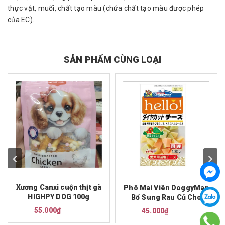
thực vật, muối, chất tạo màu (chứa chất tạo màu được phép
của EC).
SẢN PHẨM CÙNG LOẠI
Xương Canxi cuộn thịt gà
Phô Mai Viên DoggyMan
HIGHPY DOG 100g
Bổ Sung Rau Củ Cho
Chó 100g
55.000₫
45.000₫