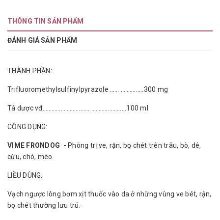
THÔNG TIN SẢN PHẨM
ĐÁNH GIÁ SẢN PHẨM
THÀNH PHẦN:
Trifluoromethylsulfinylpyrazole ………………....300 mg
Tá dược vđ……………………..…………………….....100 ml
CÔNG DỤNG:
VIME FRONDOG -
Phòng trị ve, rận, bọ chét trên trâu, bò, dê,
cừu, chó, mèo.
LIỀU DÙNG:
Vạch ngược lông bơm xịt thuốc vào da ở những vùng ve bét, rận,
bọ chét thường lưu trú.