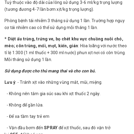
Tuỳ thuộc vào độ dài của lông sử dụng 3-6 ml/kg trọng lượng
(tương đương 4-7 lần bơm xịt/kg trọng lượng).
Phòng bệnh tái nhiễm 3 tháng sử dụng 1 lần. Trường hợp nguy
cơ tái nhiễm cao có thể sử dụng mỗi tháng 1 lần.
* Diệt ấu trùng, trứng ve, bọ chét khu vực chuồng nuôi chó,
mèo; côn trùng, mối, mọt, kiến, gián
: Hòa loãng với nước theo
tỉ lệ 1:300 (1 ml thuốc + 300 ml nước) phun xịt nơi có côn trùng.
Mỗi tháng sử dụng 1 lần.
Sử dụng được cho thú mang thai và cho con bú.
Lưu ý
: - Tránh xịt vào những vùng mắt, mũi, miệng.
- Không nên tắm gia súc sau khi xịt thuốc 2 ngày.
- Không để gần lửa.
- Để xa tầm tay trẻ em
- Vặn đầu bơm đến
SPRAY
để xịt thuốc, sau đó vặn trở