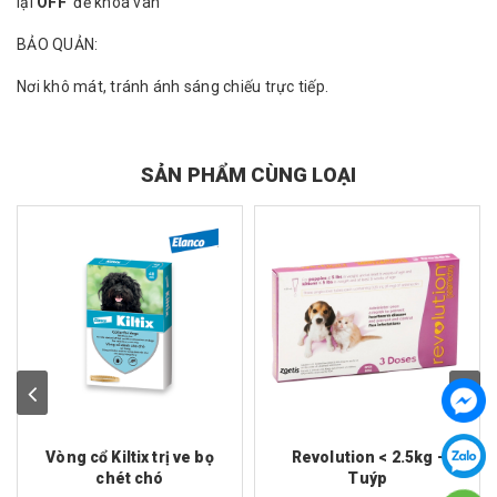
lại
OFF
để khoá van
BẢO QUẢN:
Nơi khô mát, tránh ánh sáng chiếu trực tiếp.
SẢN PHẨM CÙNG LOẠI
Vòng cổ Kiltix trị ve bọ
Revolution < 2.5kg -
chét chó
Tuýp