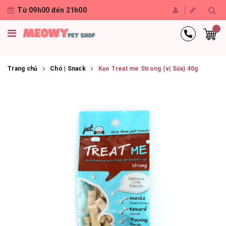
Từ 09h00 đến 21h00
Trang chủ
Chó | Snack
Kẹo Treat me Strong (vị Sữa) 40g