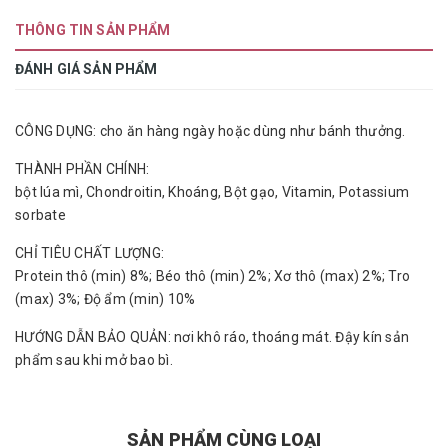
THÔNG TIN SẢN PHẨM
ĐÁNH GIÁ SẢN PHẨM
CÔNG DỤNG: cho ăn hàng ngày hoặc dùng như bánh thưởng.
THÀNH PHẦN CHÍNH:
bột lúa mì, Chondroitin, Khoáng, Bột gạo, Vitamin, Potassium
sorbate
CHỈ TIÊU CHẤT LƯỢNG:
Protein thô (min) 8%; Béo thô (min) 2%; Xơ thô (max) 2%; Tro
(max) 3%; Độ ẩm (min) 10%
HƯỚNG DẪN BẢO QUẢN: nơi khô ráo, thoáng mát. Đậy kín sản
phẩm sau khi mở bao bì.
SẢN PHẨM CÙNG LOẠI