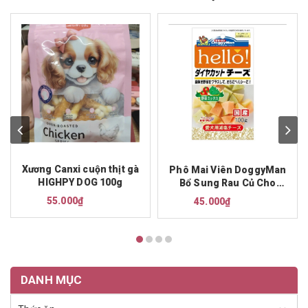
Xương Canxi cuộn thịt gà
Phô Mai Viên DoggyMan
HIGHPY DOG 100g
Bổ Sung Rau Củ Cho
Chó 100g
55.000₫
45.000₫
DANH MỤC