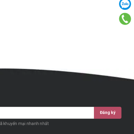
Đăng ký
mã khuyến mại nhanh nhất