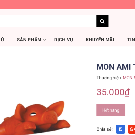
HỦ
SẢN PHẨM
DỊCH VỤ
KHUYẾN MÃI
TI
MON AMI T
Thương hiệu:
MON 
35.000₫
Hết hàng
Chia sẻ: