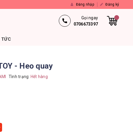
Đăng nhập
Đăng ký
Gọi ngay
0706673397
N TỨC
OY - Heo quay
AMI
Tình trạng:
Hết hàng