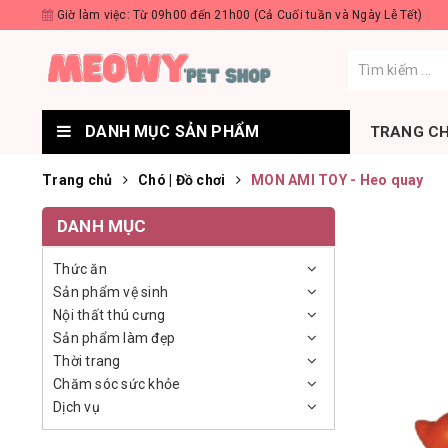
Giờ làm việc: Từ 09h00 đến 21h00 (Cả Cuối tuần và Ngày Lễ Tết)
DANH MỤC SẢN PHẨM
TRANG C
Trang chủ
Chó | Đồ chơi
MON AMI TOY - Heo quay
DANH MỤC
Thức ăn
Sản phẩm vệ sinh
Nội thất thú cưng
Sản phẩm làm đẹp
Thời trang
Chăm sóc sức khỏe
Dịch vụ