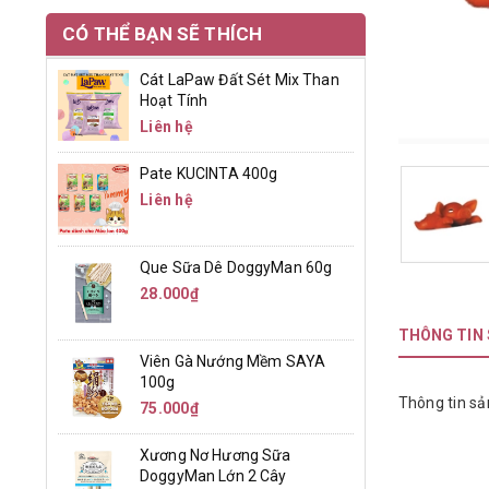
CÓ THỂ BẠN SẼ THÍCH
Cát LaPaw Đất Sét Mix Than
Hoạt Tính
Liên hệ
Pate KUCINTA 400g
Liên hệ
Que Sữa Dê DoggyMan 60g
28.000₫
THÔNG TIN
Viên Gà Nướng Mềm SAYA
100g
Thông tin sả
75.000₫
Xương Nơ Hương Sữa
DoggyMan Lớn 2 Cây