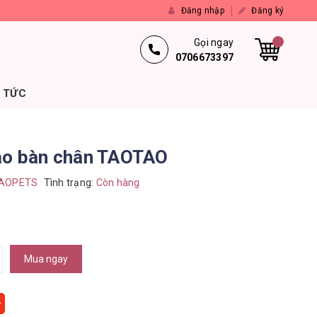
Đăng nhập
Đăng ký
Gọi ngay
0706673397
N TỨC
ạo bàn chân TAOTAO
AOPETS
Tình trạng:
Còn hàng
Mua ngay