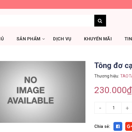
HỦ
SẢN PHẨM
DỊCH VỤ
KHUYẾN MÃI
TI
Tông đơ c
Thương hiệu:
TAOT
230.000₫
-
+
Chia sẻ: