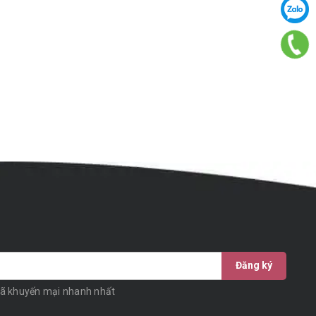
Đăng ký
mã khuyến mại nhanh nhất