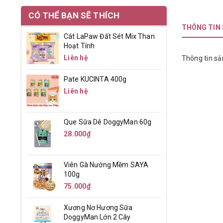
CÓ THỂ BẠN SẼ THÍCH
THÔNG TIN
Cát LaPaw Đất Sét Mix Than
Hoạt Tính
Liên hệ
Thông tin sả
Pate KUCINTA 400g
Liên hệ
Que Sữa Dê DoggyMan 60g
28.000₫
Viên Gà Nướng Mềm SAYA
100g
75.000₫
Xương Nơ Hương Sữa
DoggyMan Lớn 2 Cây