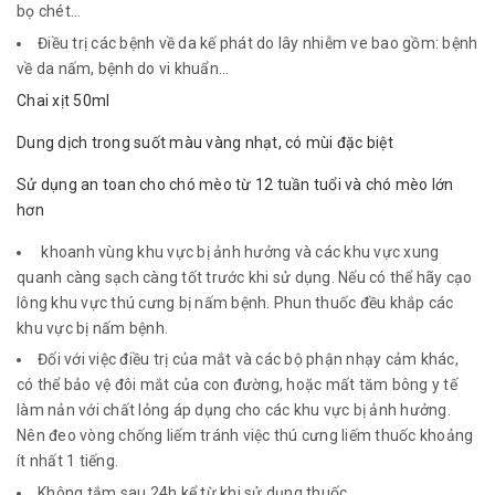
bọ chét...
Điều trị các bệnh về da kế phát do lây nhiễm ve bao gồm: bệnh
về da nấm, bệnh do vi khuẩn...
Chai xịt 50ml
Dung dịch trong suốt màu vàng nhạt, có mùi đặc biệt
Sử dụng an toan cho chó mèo từ 12 tuần tuổi và chó mèo lớn
hơn
khoanh vùng khu vực bị ảnh hưởng và các khu vực xung
quanh càng sạch càng tốt trước khi sử dụng. Nếu có thể hãy cạo
lông khu vực thú cưng bị nấm bệnh. Phun thuốc đều khắp các
khu vực bị nấm bệnh.
Đối với việc điều trị của mắt và các bộ phận nhạy cảm khác,
có thể bảo vệ đôi mắt của con đường, hoặc mất tăm bông y tế
làm nản với chất lỏng áp dụng cho các khu vực bị ảnh hưởng.
Nên đeo vòng chống liếm tránh việc thú cưng liếm thuốc khoảng
ít nhất 1 tiếng.
Không tắm sau 24h kể từ khi sử dụng thuốc.