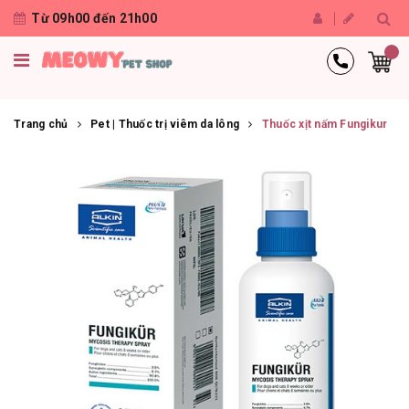
Từ 09h00 đến 21h00
Trang chủ
Pet | Thuốc trị viêm da lông
Thuốc xịt nấm Fungikur