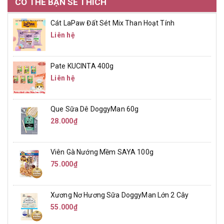
CÓ THỂ BẠN SẼ THÍCH
Cát LaPaw Đất Sét Mix Than Hoạt Tính
Liên hệ
Pate KUCINTA 400g
Liên hệ
Que Sữa Dê DoggyMan 60g
28.000₫
Viên Gà Nướng Mềm SAYA 100g
75.000₫
Xương Nơ Hương Sữa DoggyMan Lớn 2 Cây
55.000₫