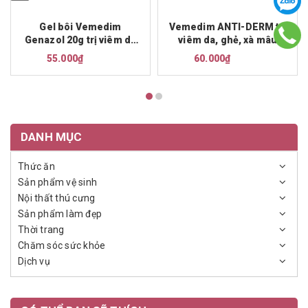
Vemedim ANTI-DERM trị
Gel bôi Vemedim
viêm da, ghẻ, xà mâu
Genazol 20g trị viêm da
do vi khuẩn, nấm
60.000₫
55.000₫
DANH MỤC
Thức ăn
Sản phẩm vệ sinh
Nội thất thú cưng
Sản phẩm làm đẹp
Thời trang
Chăm sóc sức khỏe
Dịch vụ