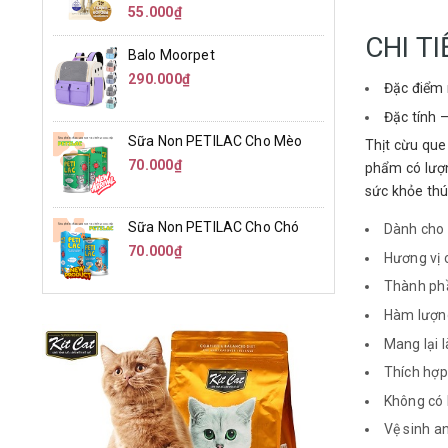
55.000₫
CHI T
Balo Moorpet
290.000₫
Đặc điểm 
Đặc tính 
Sữa Non PETILAC Cho Mèo
Thịt cừu que
70.000₫
phẩm có lượn
sức khỏe thú
Sữa Non PETILAC Cho Chó
Dành cho 
70.000₫
Hương vị 
Thành phầ
Hàm lượng
Mang lại 
Thích hợp
Không có 
Vệ sinh an