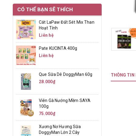
CÓ THỂ BẠN SẼ THÍCH
Cát LaPaw Đất Sét Mix Than
Hoạt Tính
Liên hệ
Pate KUCINTA 400g
Liên hệ
Que Sữa Dê DoggyMan 60g
THÔNG TIN
28.000₫
Viên Gà Nướng Mềm SAYA
100g
75.000₫
Xương Nơ Hương Sữa
DoggyMan Lớn 2 Cây