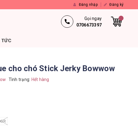
Đăng nhập
Đăng ký
Gọi ngay
0706673397
N TỨC
que cho chó Stick Jerky Bowwow
ow
Tình trạng:
Hết hàng
0GR