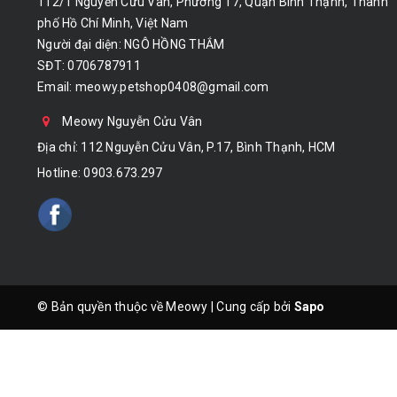
112/1 Nguyễn Cửu Vân, Phường 17, Quận Bình Thạnh, Thành
phố Hồ Chí Minh, Việt Nam
Người đại diện: NGÔ HỒNG THẮM
SĐT: 0706787911
Email:
meowy.petshop0408@gmail.com
Meowy Nguyễn Cửu Vân
Địa chỉ: 112 Nguyễn Cửu Vân, P.17, Bình Thạnh, HCM
Hotline:
0903.673.297
© Bản quyền thuộc về Meowy
|
Cung cấp bởi
Sapo