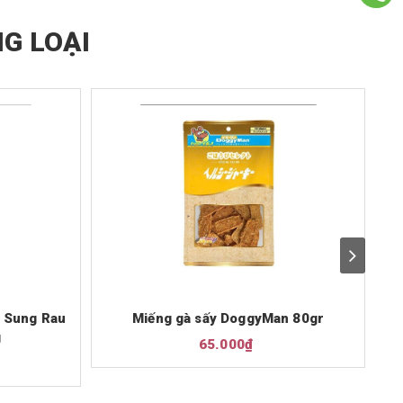
G LOẠI
 Sung Rau
Miếng gà sấy DoggyMan 80gr
T
g
65.000₫