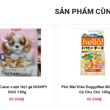
SẢN PHẨM CÙN
Canxi cuộn thịt gà HIGHPY
Phô Mai Viên DoggyMan Bổ
DOG 100g
Củ Cho Chó 100
55.000₫
45.000₫