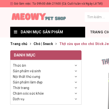
Giờ làm việc: Từ 09h00 đến 21h00 (Cả Cuối tuần và Ngày Lễ Tết)
DANH MỤC SẢN PHẨM
TRANG C
Trang chủ
Chó | Snack
Thịt cừu que cho chó Stick 
DANH MỤC
Thức ăn
Sản phẩm vệ sinh
Nội thất thú cưng
Sản phẩm làm đẹp
Thời trang
Chăm sóc sức khỏe
Dịch vụ