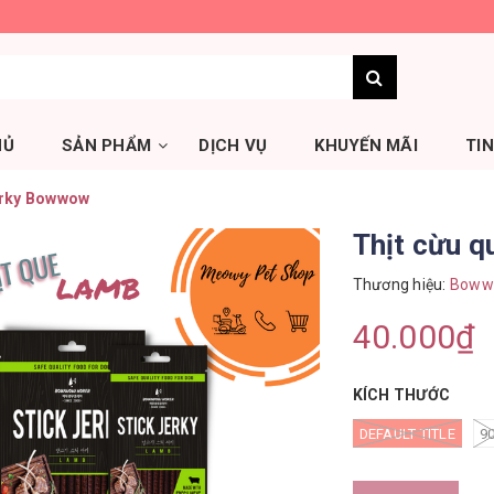
HỦ
SẢN PHẨM
DỊCH VỤ
KHUYẾN MÃI
TI
Jerky Bowwow
Thịt cừu 
Thương hiệu:
Boww
40.000₫
KÍCH THƯỚC
DEFAULT TITLE
9