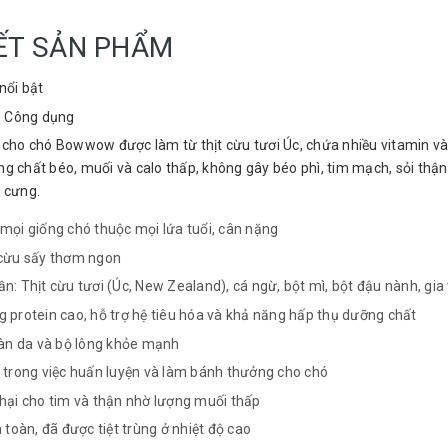
IẾT SẢN PHẨM
nổi bật
– Công dụng
 cho chó Bowwow được làm từ thịt cừu tươi Úc, chứa nhiều vitamin và
g chất béo, muối và calo thấp, không gây béo phì, tim mạch, sỏi thậ
 cưng.
mọi giống chó thuộc mọi lứa tuổi, cân nặng
cừu sấy thơm ngon
n: Thịt cừu tươi (Úc, New Zealand), cá ngừ, bột mì, bột đậu nành, gia 
 protein cao, hỗ trợ hệ tiêu hóa và khả năng hấp thụ dưỡng chất
làn da và bộ lông khỏe mạnh
 trong việc huấn luyện và làm bánh thưởng cho chó
hại cho tim và thận nhờ lượng muối thấp
 toàn, đã được tiệt trùng ở nhiệt độ cao