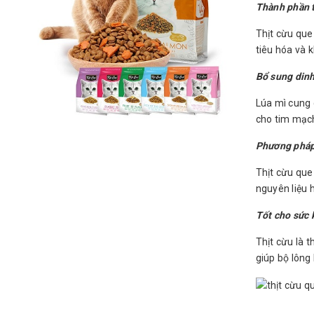
Thành phần t
Thịt cừu que
tiêu hóa và 
Bổ sung dinh
Lúa mì cung 
cho tim mạch
Phương pháp 
Thịt cừu que
nguyên liệu h
Tốt cho sức 
Thịt cừu là 
giúp bộ lôn