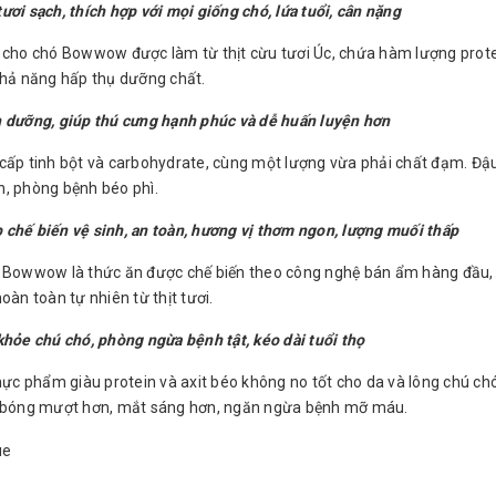
ươi sạch, thích hợp với mọi giống chó, lứa tuổi, cân nặng
 cho chó Bowwow được làm từ thịt cừu tươi Úc, chứa hàm lượng protei
khả năng hấp thụ dưỡng chất.
 dưỡng, giúp thú cưng hạnh phúc và dễ huấn luyện hơn
cấp tinh bột và carbohydrate, cùng một lượng vừa phải chất đạm. Đậu n
, phòng bệnh béo phì.
chế biến vệ sinh, an toàn, hương vị thơm ngon, lượng muối thấp
 Bowwow là thức ăn được chế biến theo công nghệ bán ẩm hàng đầu, 
oàn toàn tự nhiên từ thịt tươi.
khỏe chú chó, phòng ngừa bệnh tật, kéo dài tuổi thọ
thực phẩm giàu protein và axit béo không no tốt cho da và lông chú ch
g bóng mượt hơn, mắt sáng hơn, ngăn ngừa bệnh mỡ máu.