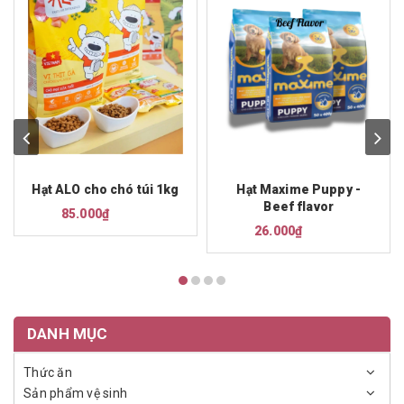
Hạt ALO cho chó túi 1kg
Hạt Maxime Puppy -
Beef flavor
85.000₫
26.000₫
DANH MỤC
Thức ăn
Sản phẩm vệ sinh