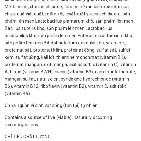
Methionine, choline chloride, taurine, rễ rau diếp xoăn khô, cà
chua, quả việt quất, mâm xôi, chiết xuất yucca schidigera, sản
phẩm lên men Lactobacillus plantarum khô, sản phẩm lên men
Bacillus subtilis khô, sản phẩm lên men Lactobacillus
acidophilus khô, sản phẩm lên men Enterococcus faecium khô,
sản phẩm lên men Bifidobacterium animalis khô, vitamin E,
proteinat sắt, proteinat kẽm, proteinat đồng, sulfat sắt, sulfat
kẽm, sulfat đồng, kali iốt, thiamine mononitrat (vitamin B1),
proteinat mangan, oxit manga, axit ascorbic (vitamin C), vitamin
A, biotin (vitamin B7/H), niacin (vitamin B3), canxi pantothenate,
mangan sulfat, natri selen, pyridoxine hydrochloride (vitamin
B6), vitamin B12, riboflavin (vitamin B2), vitamin D, axit folic
(vitamin B9).
Chứa nguồn vi sinh vật sống (tồn tại) tự nhiên.
Contains a source of live (viable), naturally occurring
microorganisms.
CHỈ TIÊU CHẤT LƯỢNG