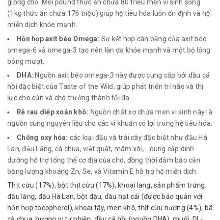
giống chó. Mỗi pound thức ăn chứa 80 triệu men vi sinh sống
(1kg thức ăn chứa 176 triệu) giúp hệ tiêu hóa luôn ổn định và hệ
miễn dịch khỏe mạnh.
Hỗn hợp axit béo Omega:
Sự kết hợp cân bằng của axit béo
omega-6 và omega-3 tạo nên làn da khỏe mạnh và một bộ lông
bóng mượt.
DHA:
Nguồn axit béo omega-3 này được cung cấp bởi dầu cá
hồi đặc biệt của Taste of the Wild, giúp phát triển trí não và thị
lực cho cún và chó trưởng thành tối đa.
Rễ rau diếp xoăn khô:
Nguồn chất xơ chứa men vi sinh này là
nguồn cung nguyên liệu cho các vi khuẩn có lợi trong hệ tiêu hóa.
Chống oxy hóa:
các loại đậu và trái cây đặc biệt như đậu Hà
Lan, đậu Lăng, cà chua, việt quất, mâm xôi,… cung cấp dinh
dưỡng hỗ trợ tổng thể cơ địa của chó, đồng thời đảm bảo cân
bằng lượng khoáng Zn, Se, và Vitamin E hỗ trợ hệ miễn dịch.
Thịt cừu (17%), bột thịt cừu (17%), khoai lang, sản phẩm trứng,
đậu lăng, đậu Hà Lan, bột đậu, dầu hạt cải (được bảo quản với
hỗn hợp tocopherol), khoai tây, men khô, thịt cừu nướng (4%), bã
cà chua, hương vị tự nhiên, dầu cá hồi (nguồn DHA), muối, DL-