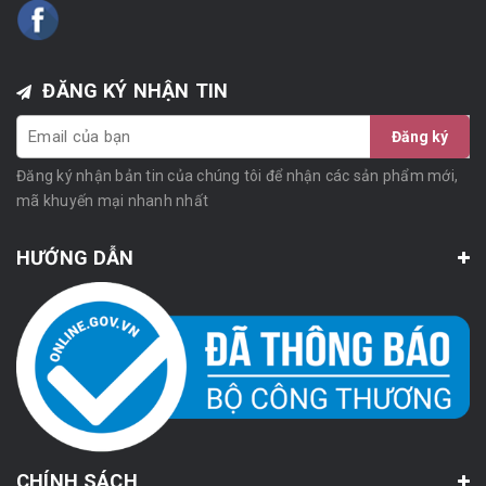
ĐĂNG KÝ NHẬN TIN
Đăng ký
Đăng ký nhận bản tin của chúng tôi để nhận các sản phẩm mới,
mã khuyến mại nhanh nhất
HƯỚNG DẪN
CHÍNH SÁCH