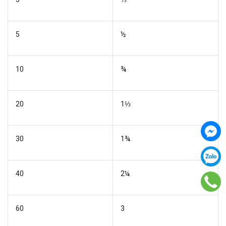
5
½
10
¾
20
1⅓
30
1¾
40
2¼
60
3