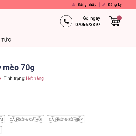
Đăng nhập
Đăng ký
Gọi ngay
0706673397
N TỨC
 mèo 70g
y
Tình trạng:
Hết hàng
ÔM
CÁ NGỪ & CÁ HỒI
CÁ NGỪ & SÒ ĐIỆP