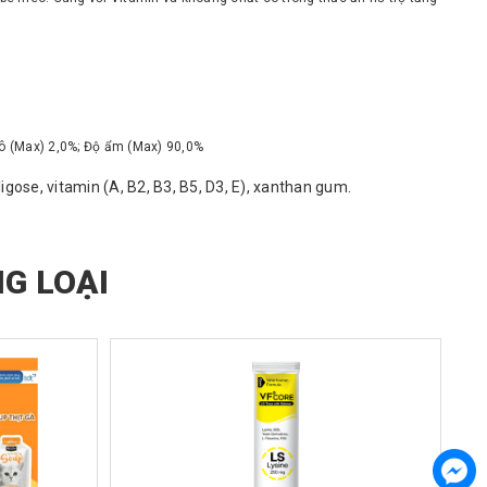
thô (Max) 2,0%; Độ ẩm (Max) 90,0%
oligose, vitamin (A, B2, B3, B5, D3, E), xanthan gum.
G LOẠI