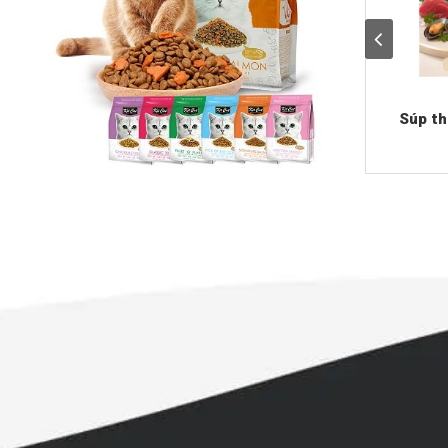
Súp th