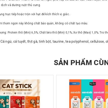
 dịch và đường ruột thú cưng.
g trực tiếp hoặc trộn với hạt để kích thích vị giác..
m thơm ngon này không chất bảo quản, không có chất tạo màu.
lượng: Protein thô (Min) 6,5%; Chất béo thô (Min) 0,1%; Xơ thô (Max) 1,0%; Tro 
á ngừ, cá tuyết, thịt gà, tinh bột, taurine, tea polyphenol, cellulose, 
SẢN PHẨM CÙN