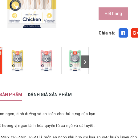
Hết hàng
Chia sẻ:
 SẢN PHẨM
ĐÁNH GIÁ SẢN PHẨM
ơm ngon, dinh dưỡng và an toàn cho thú cưng của bạn
hương vị ngon lành hòa quyện từ cá ngừ và cá tuyết..
NPY CREAMY TREAT là món ăn ngon phù hợp với bữa ăn vặt/ huấn luyện cho bé