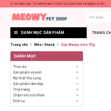
Giờ làm việc: Từ 09h00 đến 21h00 (Cả Cuối tuần và Ngày Lễ Tết)
DANH MỤC SẢN PHẨM
TRANG C
Trang chủ
Mèo | Snack
Súp Wanpy mèo 70g
DANH MỤC
Thức ăn
Sản phẩm vệ sinh
Nội thất thú cưng
Sản phẩm làm đẹp
Thời trang
Chăm sóc sức khỏe
Dịch vụ