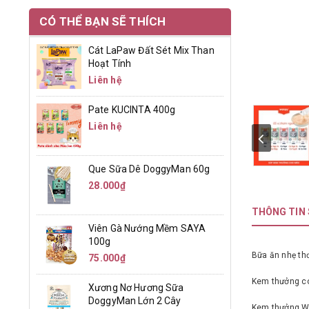
CÓ THỂ BẠN SẼ THÍCH
Cát LaPaw Đất Sét Mix Than
Hoạt Tính
Liên hệ
Pate KUCINTA 400g
Liên hệ
Que Sữa Dê DoggyMan 60g
28.000₫
THÔNG TIN
Viên Gà Nướng Mềm SAYA
100g
Bữa ăn nhẹ th
75.000₫
Kem thưởng có 
Xương Nơ Hương Sữa
DoggyMan Lớn 2 Cây
Kem thưởng WA