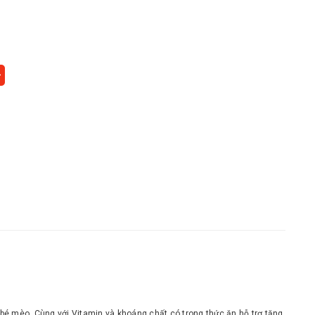
 mèo. Cùng với Vitamin và khoáng chất có trong thức ăn hỗ trợ tăng