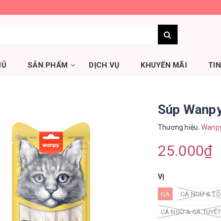
HỦ
SẢN PHẨM
DỊCH VỤ
KHUYẾN MÃI
TI
Súp Wanpy
Thương hiệu:
Wanp
25.000₫
VỊ
GÀ
CÁ NGỪ & T
CÁ NGỪ & CÁ TUYẾT