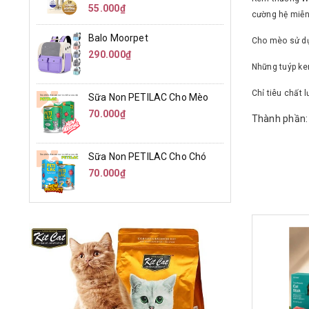
55.000₫
cường hệ miễn
Balo Moorpet
Cho mèo sử dụn
290.000₫
Những tuýp ke
Chỉ tiêu chất 
Sữa Non PETILAC Cho Mèo
70.000₫
Thành phần: C
Sữa Non PETILAC Cho Chó
70.000₫