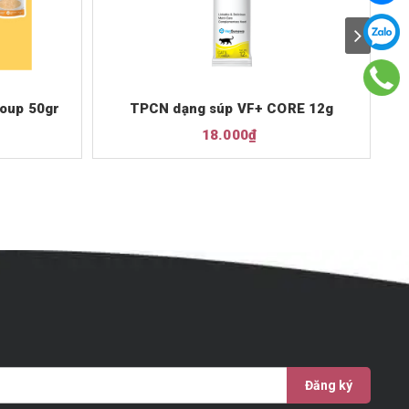
Soup 50gr
TPCN dạng súp VF+ CORE 12g
18.000₫
Đăng ký