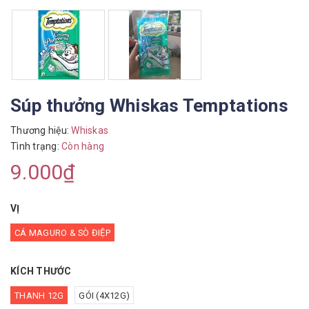
Súp thưởng Whiskas Temptations
Thương hiệu:
Whiskas
Tình trạng:
Còn hàng
9.000₫
VỊ
CÁ MAGURO & SÒ ĐIỆP
KÍCH THƯỚC
THANH 12G
GÓI (4X12G)