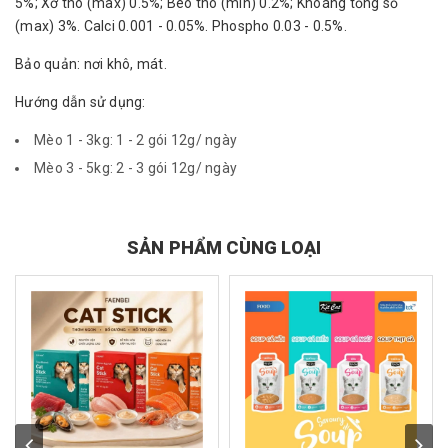
5%; Xơ thô (max) 0.5%; Béo thô (min) 0.2%; Khoáng tổng số
(max) 3%. Calci 0.001 - 0.05%. Phospho 0.03 - 0.5%.
Bảo quản: nơi khô, mát.
Hướng dẫn sử dụng:
Mèo 1 - 3kg: 1 - 2 gói 12g/ ngày
Mèo 3 - 5kg: 2 - 3 gói 12g/ ngày
SẢN PHẨM CÙNG LOẠI