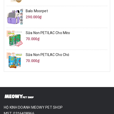
Balo Moorpet
290.000₫
Sữa Non PETILAC Cho Mèo
70.000₫
Sữa Non PETILAC Cho Chó
70.000₫
HỘ KINH DOANH MEOWY PET SHOP
MST: 0316408966