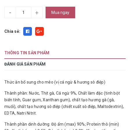
-
+
Mua ngay
Chia sẻ:
THÔNG TIN SẢN PHẨM
ĐÁNH GIÁ SẢN PHẨM
Thức ăn bổ sung cho mèo (vị cá ngừ & hương sò điệp)
Thành phần: Nước, Thịt gà, Cá ngừ 9%, Chất làm đặc (tinh bột
biến tính, Guar gum, Xanthan gum), chất tạo hương gà (gà,
muối), chất tạo hương sò điệp (chiết xuất sò điệp, Maltodextrin),
EDTA, Natri Nitrit.
Thành phần dinh dưỡng: Độ ẩm (max) 90%; Protein thô (min)