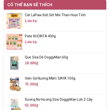
CÓ THỂ BẠN SẼ THÍCH
Cát LaPaw Đất Sét Mix Than Hoạt Tính
Liên hệ
Pate KUCINTA 400g
Liên hệ
Que Sữa Dê DoggyMan 60g
28.000₫
Viên Gà Nướng Mềm SAYA 100g
75.000₫
Xương Nơ Hương Sữa DoggyMan Lớn 2 Cây
55.000₫