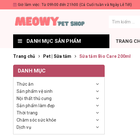
Giờ làm việc: Từ 09h00 đến 21h00 (Cả Cuối tuần và Ngày Lễ Tết)
DANH MỤC SẢN PHẨM
TRANG C
Trang chủ
Pet | Sữa tắm
Sữa tắm Bio Care 200ml
DANH MỤC
Thức ăn
Sản phẩm vệ sinh
Nội thất thú cưng
Sản phẩm làm đẹp
Thời trang
Chăm sóc sức khỏe
Dịch vụ