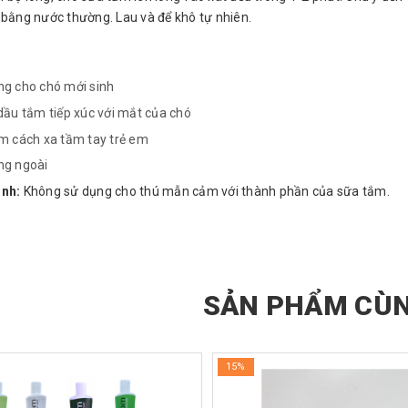
 bằng nước thường. Lau và để khô tự nhiên.
g cho chó mới sinh
dầu tắm tiếp xúc với mắt của chó
m cách xa tầm tay trẻ em
ng ngoài
ịnh:
Không sử dụng cho thú mẫn cảm với thành phần của sữa tắm.
SẢN PHẨM CÙN
15%