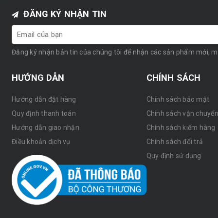
ĐĂNG KÝ NHẬN TIN
Đăng ký nhận bản tin của chúng tôi để nhận các sản phẩm mới, 
HƯỚNG DẪN
CHÍNH SÁCH
Hướng dẫn đặt hàng
Chính sách bảo mật
Quy định thanh toán
Chính sách vận chuyể
Hướng dẫn giao nhận
Chính sách kiểm hàng
Điều khoản dịch vụ
Chính sách đổi trả
Quy định sử dụng