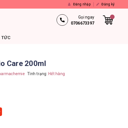
Đăng nhập
Đăng ký
Gọi ngay
0706673397
N TỨC
io Care 200ml
harmachemie
Tình trạng:
Hết hàng