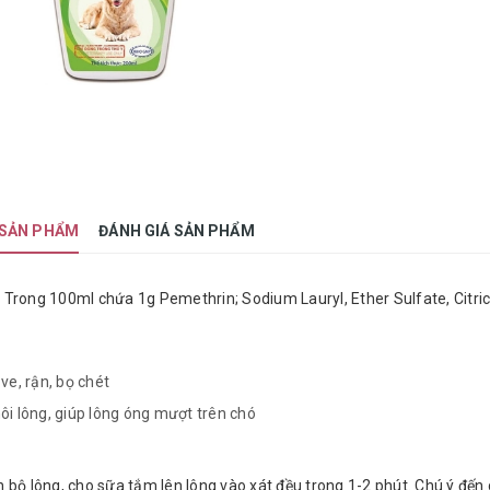
 SẢN PHẨM
ĐÁNH GIÁ SẢN PHẨM
:
Trong 100ml chứa 1g Pemethrin; Sodium Lauryl, Ether Sulfate, Citric 
ve, rận, bọ chét
ôi lông, giúp lông óng mượt trên chó
 bộ lông, cho sữa tắm lên lông vào xát đều trong 1-2 phút. Chú ý đến 