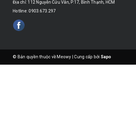
Địa chỉ: 112 Nguyễn Cửu Vân, P.17, Bình Thạnh, HCM
Hotline:
0903.673.297
© Bản quyền thuộc về Meowy
|
Cung cấp bởi
Sapo