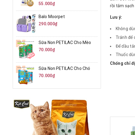
55.000₫
rồi tắm sạch
Balo Moorpet
Lưu ý:
290.000₫
Không dùn
Tránh để 
Sữa Non PETILAC Cho Mèo
Để dầu tắ
70.000₫
Thuốc dù
Chống chỉ đ
Sữa Non PETILAC Cho Chó
70.000₫