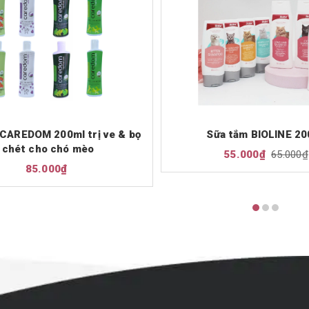
 CAREDOM 200ml trị ve & bọ
Sữa tắm BIOLINE 20
chét cho chó mèo
55.000₫
65.000₫
85.000₫