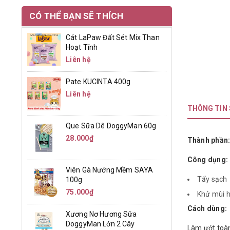
CÓ THỂ BẠN SẼ THÍCH
Cát LaPaw Đất Sét Mix Than
Hoạt Tính
Liên hệ
Pate KUCINTA 400g
Liên hệ
THÔNG TIN
Que Sữa Dê DoggyMan 60g
28.000₫
Thành phần
Công dụng:
Viên Gà Nướng Mềm SAYA
Tẩy sạch 
100g
75.000₫
Khử mùi h
Cách dùng:
Xương Nơ Hương Sữa
DoggyMan Lớn 2 Cây
Làm ướt toàn