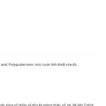
acid, Polyquaternium, mùi, nước tinh khiết vừa đủ.
các vùng cổ nhiều vê như kẻ móng chân, cổ, tai. Để yên 5 phút