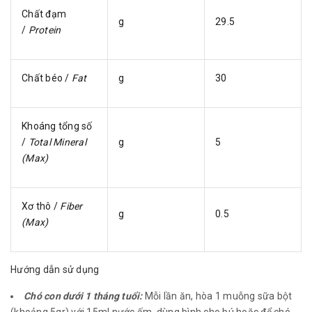
Chất đạm
g
29.5
/
Protein
Chất béo /
Fat
g
30
Khoáng tổng số
/
Total Mineral
g
5
(Max)
Xơ thô /
Fiber
g
0.5
(Max)
Hướng dẫn sử dụng
Chó con dưới 1 tháng tuổi:
Mỗi lần ăn, hòa 1 muỗng sữa bột
(khoảng 5gr) với 15ml nước ấm, dùng bình cho bú hoặc để chó