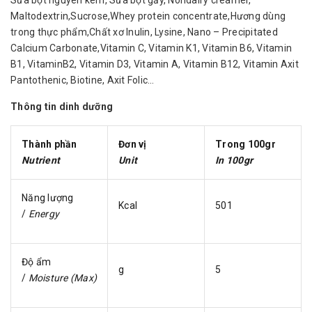
Maltodextrin,Sucrose,Whey protein concentrate,Hương dùng
trong thực phẩm,Chất xơ Inulin, Lysine, Nano – Precipitated
Calcium Carbonate,Vitamin C, Vitamin K1, Vitamin B6, Vitamin
B1, VitaminB2, Vitamin D3, Vitamin A, Vitamin B12, Vitamin Axit
Pantothenic, Biotine, Axit Folic…
Thông tin dinh dưỡng
Thành phần
Đơn vị
Trong 100gr
Nutrient
Unit
In 100gr
Năng lượng
Kcal
501
/
Energy
Độ ẩm
g
5
/
Moisture (Max)