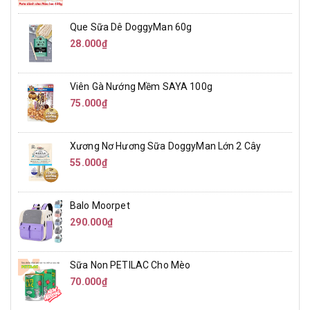
Que Sữa Dê DoggyMan 60g
28.000₫
Viên Gà Nướng Mềm SAYA 100g
75.000₫
Xương Nơ Hương Sữa DoggyMan Lớn 2 Cây
55.000₫
Balo Moorpet
290.000₫
Sữa Non PETILAC Cho Mèo
70.000₫