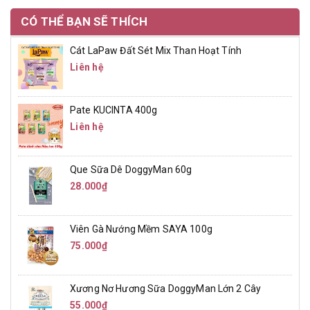
CÓ THỂ BẠN SẼ THÍCH
Cát LaPaw Đất Sét Mix Than Hoạt Tính
Liên hệ
Pate KUCINTA 400g
Liên hệ
Que Sữa Dê DoggyMan 60g
28.000₫
Viên Gà Nướng Mềm SAYA 100g
75.000₫
Xương Nơ Hương Sữa DoggyMan Lớn 2 Cây
55.000₫