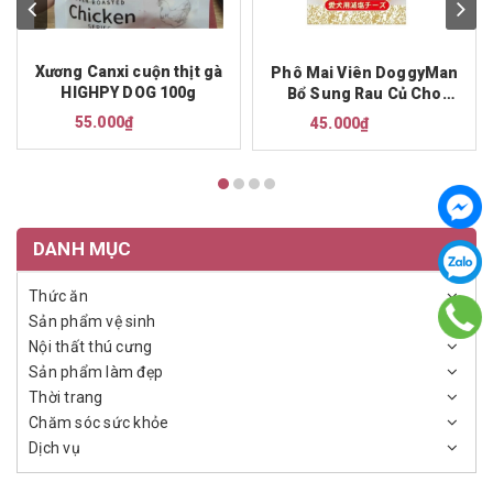
Xương Canxi cuộn thịt gà
Phô Mai Viên DoggyMan
HIGHPY DOG 100g
Bổ Sung Rau Củ Cho
Chó 100g
55.000₫
45.000₫
DANH MỤC
Thức ăn
Sản phẩm vệ sinh
Nội thất thú cưng
Sản phẩm làm đẹp
Thời trang
Chăm sóc sức khỏe
Dịch vụ