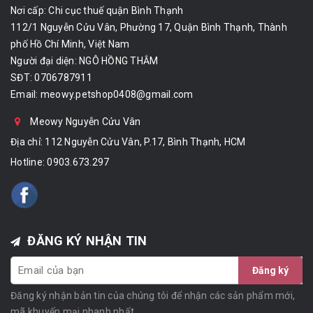
Nơi cấp: Chi cục thuế quận Bình Thạnh
112/1 Nguyễn Cửu Vân, Phường 17, Quận Bình Thạnh, Thành
phố Hồ Chí Minh, Việt Nam
Người đại diện: NGÔ HỒNG THẮM
SĐT: 0706787911
Email:
meowy.petshop0408@gmail.com
Meowy Nguyễn Cửu Vân
Địa chỉ: 112 Nguyễn Cửu Vân, P.17, Bình Thạnh, HCM
Hotline:
0903.673.297
ĐĂNG KÝ NHẬN TIN
Đăng ký
Đăng ký nhận bản tin của chúng tôi để nhận các sản phẩm mới,
mã khuyến mại nhanh nhất