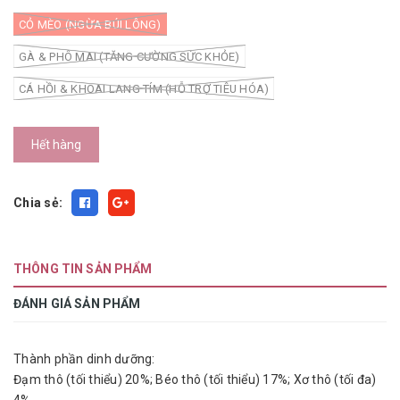
CỎ MÈO (NGỪA BÚI LÔNG)
GÀ & PHÔ MAI (TĂNG CƯỜNG SỨC KHỎE)
CÁ HỒI & KHOAI LANG TÍM (HỖ TRỢ TIÊU HÓA)
Hết hàng
Chia sẻ:
THÔNG TIN SẢN PHẨM
ĐÁNH GIÁ SẢN PHẨM
Thành phần dinh dưỡng:
Đạm thô (tối thiểu) 20%; Béo thô (tối thiểu) 17%; Xơ thô (tối đa)