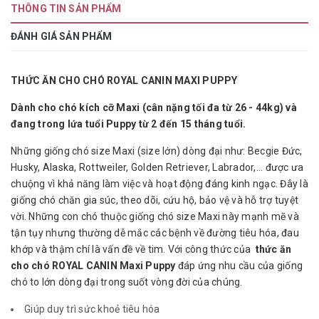
THÔNG TIN SẢN PHẨM
ĐÁNH GIÁ SẢN PHẨM
THỨC ĂN CHO CHÓ ROYAL CANIN MAXI PUPPY
Dành cho chó kích cỡ Maxi (cân nặng tối đa từ 26 - 44kg) và
đang trong lứa tuổi Puppy từ 2 đến 15 tháng tuổi.
Những giống chó size Maxi (size lớn) dòng đại như: Becgie Đức,
Husky, Alaska, Rottweiler, Golden Retriever, Labrador,... được ưa
chuộng vì khả năng làm việc và hoạt động đáng kinh ngạc. Đây là
giống chó chăn gia súc, theo dõi, cứu hộ, bảo vệ và hỗ trợ tuyệt
vời. Những con chó thuộc giống chó size Maxi này mạnh mẽ và
tận tụy nhưng thường dễ mắc các bệnh về đường tiêu hóa, đau
khớp và thậm chí là vấn đề về tim. Với công thức của
thức ăn
cho chó ROYAL CANIN Maxi Puppy
đáp ứng nhu cầu của giống
chó to lớn dòng đại trong suốt vòng đời của chúng.
Giúp duy trì sức khoẻ tiêu hóa