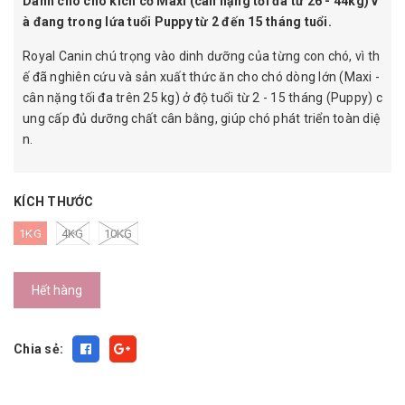
Dành cho chó kích cỡ Maxi (cân nặng tối đa từ 26 - 44kg) v
à đang trong lứa tuổi Puppy từ 2 đến 15 tháng tuổi.
Royal Canin chú trọng vào dinh dưỡng của từng con chó, vì th
ế đã nghiên cứu và sản xuất thức ăn cho chó dòng lớn (Maxi -
cân nặng tối đa trên 25 kg) ở độ tuổi từ 2 - 15 tháng (Puppy) c
ung cấp đủ dưỡng chất cân bằng, giúp chó phát triển toàn diệ
n.
KÍCH THƯỚC
1KG
4KG
10KG
Hết hàng
Chia sẻ: