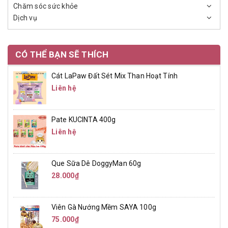
Chăm sóc sức khỏe
Dịch vụ
CÓ THỂ BẠN SẼ THÍCH
Cát LaPaw Đất Sét Mix Than Hoạt Tính
Liên hệ
Pate KUCINTA 400g
Liên hệ
Que Sữa Dê DoggyMan 60g
28.000₫
Viên Gà Nướng Mềm SAYA 100g
75.000₫