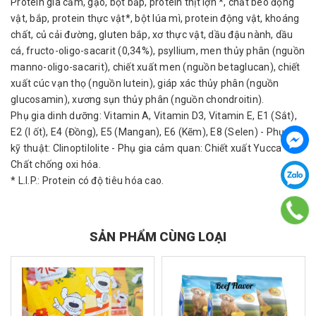
Protein gia cầm, gạo, bột bắp, protein thịt lợn *, chất béo động
vật, bắp, protein thực vật*, bột lúa mì, protein động vật, khoáng
chất, củ cải đường, gluten bắp, xơ thực vật, dầu đậu nành, dầu
cá, fructo-oligo-sacarit (0,34%), psyllium, men thủy phân (nguồn
manno-oligo-sacarit), chiết xuất men (nguồn betaglucan), chiết
xuất cúc vạn thọ (nguồn lutein), giáp xác thủy phân (nguồn
glucosamin), xương sụn thủy phân (nguồn chondroitin).
Phụ gia dinh dưỡng: Vitamin A, Vitamin D3, Vitamin E, E1 (Sắt),
E2 (I ốt), E4 (Đồng), E5 (Mangan), E6 (Kẽm), E8 (Selen) - Phụ gia
kỹ thuật: Clinoptilolite - Phụ gia cảm quan: Chiết xuất Yucca -
Chất chống oxi hóa.
* L.I.P.: Protein có độ tiêu hóa cao.
SẢN PHẨM CÙNG LOẠI