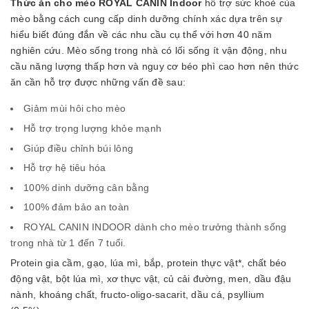
Thức ăn cho mèo ROYAL CANIN Indoor
hỗ trợ sức khoẻ của
mèo bằng cách cung cấp dinh dưỡng chính xác dựa trên sự
hiểu biết đúng đắn về các nhu cầu cụ thể với hơn 40 năm
nghiên cứu. Mèo sống trong nhà có lối sống ít vận động, nhu
cầu năng lượng thấp hơn và nguy cơ béo phì cao hơn nên thức
ăn cần hỗ trợ được những vấn đề sau:
Giảm mùi hôi cho mèo
Hỗ trợ trọng lượng khỏe mạnh
Giúp điều chỉnh búi lông
Hỗ trợ hệ tiêu hóa
100% dinh dưỡng cân bằng
100% đảm bảo an toàn
ROYAL CANIN INDOOR dành cho mèo trưởng thành sống
trong nhà từ 1 đến 7 tuổi.
Protein gia cầm, gạo, lúa mì, bắp, protein thực vật*, chất béo
động vật, bột lúa mì, xơ thực vật, củ cải đường, men, dầu đậu
nành, khoáng chất, fructo-oligo-sacarit, dầu cá, psyllium