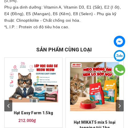
(0,5%).
Phụ gia dinh dưỡng: Vitamin A, Vitamin D3, E1 (Sắt), E2 (I ốt),
E4 (Đồng), E5 (Mangan), E6 (Kẽm), E8 (Selen) - Phụ gia kỹ
thuật: Clinoptilolite - Chất chống oxi hóa.
*L.I.P. : Protein có độ tiêu hóa cao.
SẢN PHẨM CÙNG LOẠI
Hạt Easy Farm 1.5kg
212.000₫
Hạt MIKAT5 mix 5 loại
topping túi 1kg