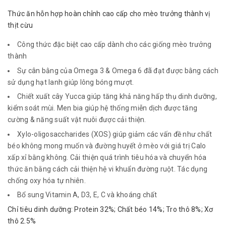
Thức ăn hỗn hợp hoàn chỉnh cao cấp cho mèo trưởng thành vị
thịt cừu
Công thức đặc biệt cao cấp dành cho các giống mèo trưởng
thành
Sự cân bằng của Omega 3 & Omega 6 đã đạt được bằng cách
sử dụng hạt lanh giúp lông bóng mượt.
Chiết xuất cây Yucca giúp tăng khả năng hấp thụ dinh dưỡng,
kiểm soát mùi. Men bia giúp hệ thống miễn dịch được tăng
cường & năng suất vật nuôi được cải thiện.
Xylo-oligosaccharides (XOS) giúp giảm các vấn đề như chất
béo không mong muốn và đường huyết ở mèo với giá trị Calo
xấp xỉ bằng không. Cải thiện quá trình tiêu hóa và chuyển hóa
thức ăn bằng cách cải thiện hệ vi khuẩn đường ruột. Tác dụng
chống oxy hóa tự nhiên.
Bổ sung Vitamin A, D3, E, C và khoáng chất
Chỉ tiêu dinh dưỡng: Protein 32%; Chất béo 14%; Tro thô 8%; Xơ
thô 2.5%