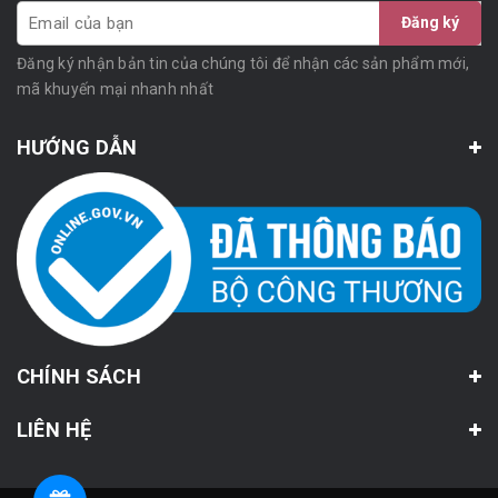
Đăng ký
Đăng ký nhận bản tin của chúng tôi để nhận các sản phẩm mới,
mã khuyến mại nhanh nhất
HƯỚNG DẪN
CHÍNH SÁCH
LIÊN HỆ