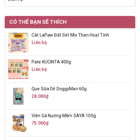
CÓ THỂ BẠN SẼ THÍCH
Cát LaPaw Đất Sét Mix Than Hoạt Tính
Liên hệ
Pate KUCINTA 400g
Liên hệ
Que Sữa Dê DoggyMan 60g
28.000₫
Viên Gà Nướng Mềm SAYA 100g
75.000₫