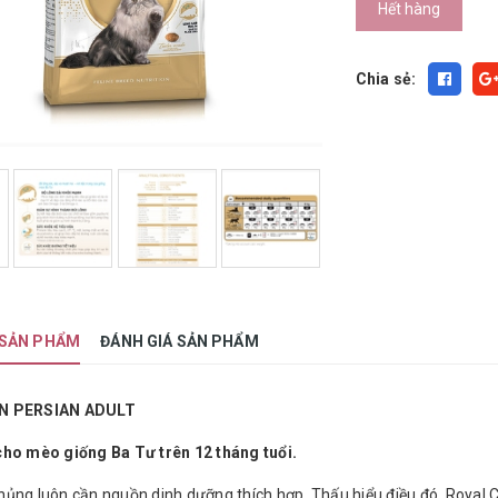
Hết hàng
Chia sẻ:
 SẢN PHẨM
ĐÁNH GIÁ SẢN PHẨM
N PERSIAN ADULT
cho mèo giống Ba Tư trên 12 tháng tuổi.
ủng luôn cần nguồn dinh dưỡng thích hợp. Thấu hiểu điều đó, Royal 