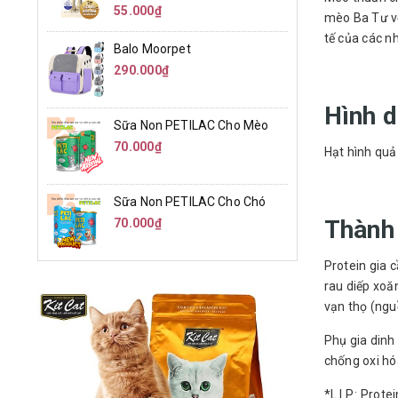
55.000₫
mèo Ba Tư vớ
tế của các n
Balo Moorpet
290.000₫
Hình d
Sữa Non PETILAC Cho Mèo
70.000₫
Hạt hình quả
Sữa Non PETILAC Cho Chó
Thành 
70.000₫
Protein gia c
rau diếp xoă
vạn thọ (nguồ
Phụ gia dinh 
chống oxi hó
*L.I.P.: Prote