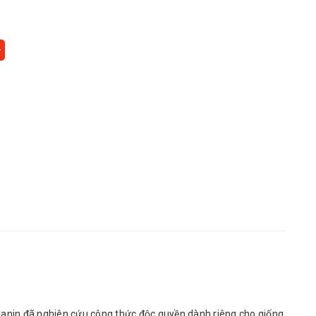
Canin đã nghiên cứu công thức độc quyền dành riêng cho giống