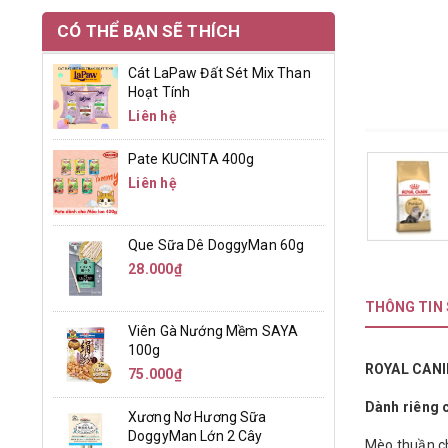
CÓ THỂ BẠN SẼ THÍCH
Cát LaPaw Đất Sét Mix Than
Hoạt Tính
Liên hệ
Pate KUCINTA 400g
Liên hệ
Que Sữa Dê DoggyMan 60g
28.000₫
THÔNG TIN
Viên Gà Nướng Mềm SAYA
100g
ROYAL CANI
75.000₫
Dành riêng 
Xương Nơ Hương Sữa
DoggyMan Lớn 2 Cây
Mèo thuần ch