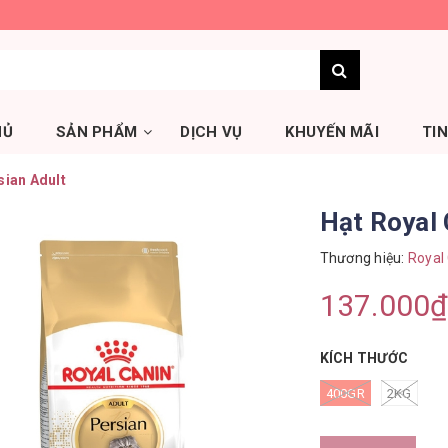
HỦ
SẢN PHẨM
DỊCH VỤ
KHUYẾN MÃI
TI
sian Adult
Hạt Royal 
Thương hiệu:
Royal
137.000₫
KÍCH THƯỚC
400GR
2KG