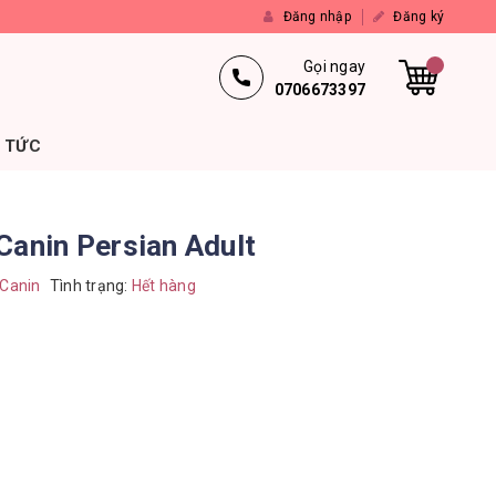
Đăng nhập
Đăng ký
Gọi ngay
0706673397
N TỨC
Canin Persian Adult
 Canin
Tình trạng:
Hết hàng