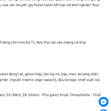
u của các chuyên gia Royal Canin kết hợp với kinh nghiệm thực
u dễ dàng cho mèo Ba Tư đưa thức ăn vào miệng và nhai.
rotein động vật, gluten bắp, bột lúa mì, bắp, men, khoáng chất,
y phân (nguồn manno-oligo-sacarit), dầu borage, chiết xuất cúc
), E6 (Kẽm), E8 (Selen) - Phụ gia kỹ thuật: Clinoptilolite - Chất