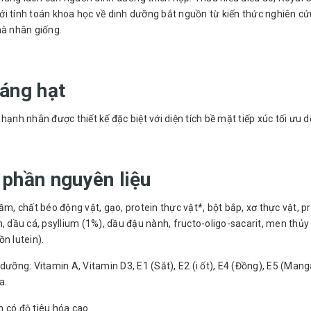
i tính toán khoa học về dinh dưỡng bắt nguồn từ kiến thức nghiên cứ
hà nhân giống.
áng hạt
 hạnh nhân được thiết kế đặc biệt với diện tích bề mặt tiếp xúc tối ư
phần nguyên liệu
ầm, chất béo động vật, gạo, protein thực vật*, bột bắp, xơ thực vật, p
n, dầu cá, psyllium (1%), dầu đậu nành, fructo-oligo-sacarit, men thủ
n lutein).
dưỡng: Vitamin A, Vitamin D3, E1 (Sắt), E2 (i ốt), E4 (Đồng), E5 (Mangan
a.
in có độ tiêu hóa cao.