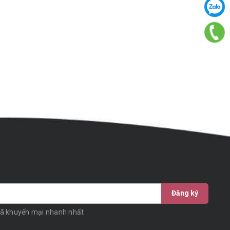
Đăng ký
mã khuyến mại nhanh nhất