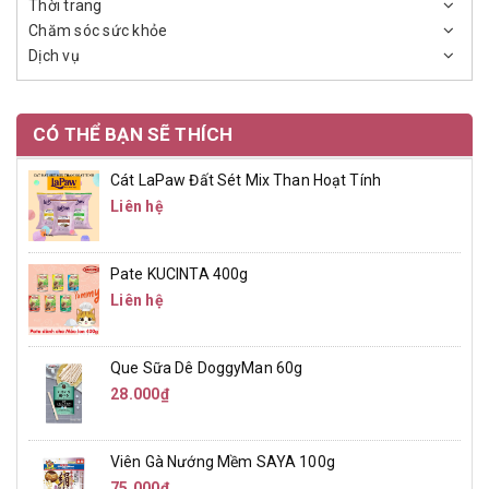
Thời trang
Chăm sóc sức khỏe
Dịch vụ
CÓ THỂ BẠN SẼ THÍCH
Cát LaPaw Đất Sét Mix Than Hoạt Tính
Liên hệ
Pate KUCINTA 400g
Liên hệ
Que Sữa Dê DoggyMan 60g
28.000₫
Viên Gà Nướng Mềm SAYA 100g
75.000₫