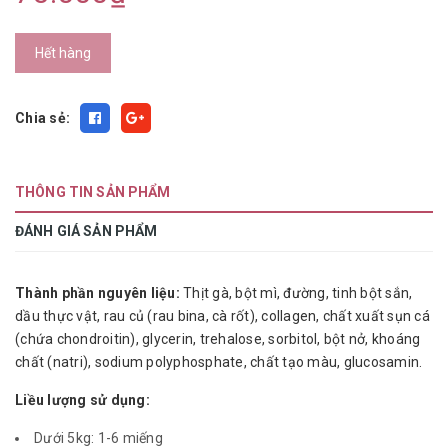
Hết hàng
Chia sẻ:
THÔNG TIN SẢN PHẨM
ĐÁNH GIÁ SẢN PHẨM
Thành phần nguyên liệu:
Thịt gà, bột mì, đường, tinh bột sắn,
dầu thực vật, rau củ (rau bina, cà rốt), collagen, chất xuất sụn cá
(chứa chondroitin), glycerin, trehalose, sorbitol, bột nở, khoáng
chất (natri), sodium polyphosphate, chất tạo màu, glucosamin.
Liều lượng sử dụng:
Dưới 5kg: 1-6 miếng