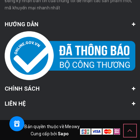
Đăng ký nhận bản tin của chúng tôi để nhận các sản phẩm mới,
mã khuyến mại nhanh nhất
HƯỚNG DẪN
CHÍNH SÁCH
LIÊN HỆ
© Bản quyền thuộc về Meowy
Cung cấp bởi
Sapo