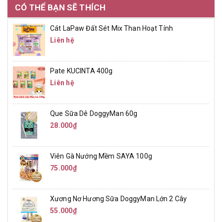
CÓ THỂ BẠN SẼ THÍCH
Cát LaPaw Đất Sét Mix Than Hoạt Tính
Liên hệ
Pate KUCINTA 400g
Liên hệ
Que Sữa Dê DoggyMan 60g
28.000₫
Viên Gà Nướng Mềm SAYA 100g
75.000₫
Xương Nơ Hương Sữa DoggyMan Lớn 2 Cây
55.000₫