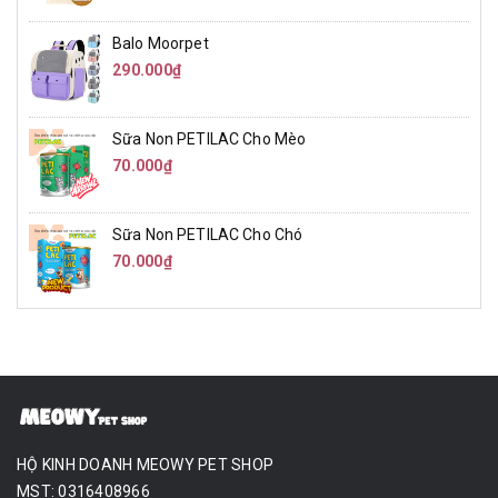
Balo Moorpet
290.000₫
Sữa Non PETILAC Cho Mèo
70.000₫
Sữa Non PETILAC Cho Chó
70.000₫
HỘ KINH DOANH MEOWY PET SHOP
MST: 0316408966