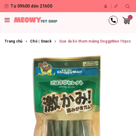
Từ 09h00 đến 21h00
Trang chủ
Chó | Snack
Que da bò thơm miệng DoggyMan 10pcs