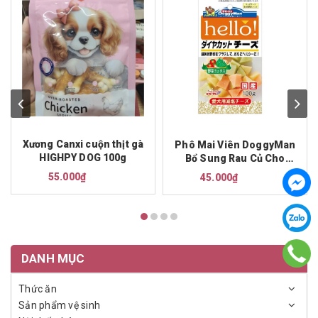
Xương Canxi cuộn thịt gà
Phô Mai Viên DoggyMan
HIGHPY DOG 100g
Bổ Sung Rau Củ Cho
Chó 100g
55.000₫
45.000₫
DANH MỤC
Thức ăn
Sản phẩm vệ sinh