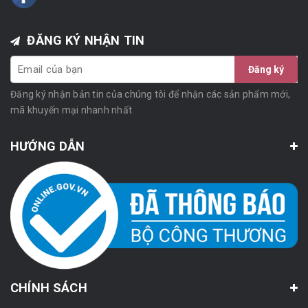
ĐĂNG KÝ NHẬN TIN
Đăng ký
Đăng ký nhận bản tin của chúng tôi để nhận các sản phẩm mới,
mã khuyến mại nhanh nhất
HƯỚNG DẪN
CHÍNH SÁCH