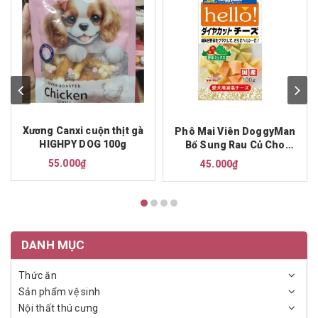
Xương Canxi cuộn thịt gà
Phô Mai Viên DoggyMan
HIGHPY DOG 100g
Bổ Sung Rau Củ Cho
Chó 100g
55.000₫
45.000₫
DANH MỤC
Thức ăn
Sản phẩm vệ sinh
Nội thất thú cưng