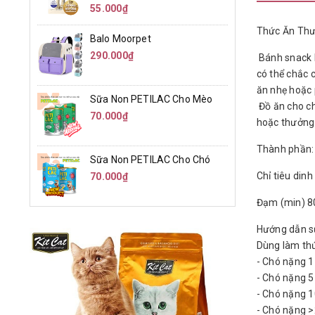
55.000₫
Thức Ăn Thư
Balo Moorpet
290.000₫
Bánh snack P
có thể chắc 
ăn nhẹ hoặc 
Sữa Non PETILAC Cho Mèo
Đồ ăn cho ch
70.000₫
hoặc thưởng
Thành phần:
Sữa Non PETILAC Cho Chó
Chỉ tiêu din
70.000₫
Đạm (min) 80
Hướng dẫn s
Dùng làm thứ
- Chó nặng 1
- Chó nặng 5
- Chó nặng 1
- Chó nặng >