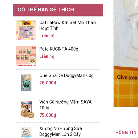
CÓ THỂ BẠN SẼ THÍCH
Cát LaPaw Đất Sét Mix Than
Hoạt Tính
Liên hệ
Pate KUCINTA 400g
Liên hệ
Que Sữa Dê DoggyMan 60g
28.000₫
Viên Gà Nướng Mềm SAYA
100g
75.000₫
Xương Nơ Hương Sữa
THÔNG TIN
DoggyMan Lớn 2 Cây