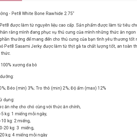
ởng - Pet8 White Bone Rawhide 2.75"
et8 được làm từ nguyên liệu cao cấp. Sản phẩm được làm từ tiêu ch
chắn rằng mình đang phục vụ thú cưng của mình những thức ăn ngon v
phần thưởng để mang đến cho thú cưng của bạn tình yêu thương tốt 
ó Pet8 Sasami Jerky được làm từ thịt gà ta chất lượng tốt, an toàn 
 thức.
 100% xương da bò
h dưỡng:
%; Béo (min) 3%; Tro thô (min) 2%; Độ ẩm (max) 12%
ử dụng:
c ăn nhẹ cho chó cùng với thức ăn chính,
-5 kg: 1 miếng mỗi ngày,
-10 kg: 2 miếng,
0-20 kg: 3 miếng,
20 kg: 4 miếng mỗi ngày