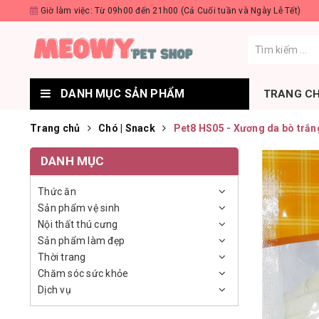
Giờ làm việc: Từ 09h00 đến 21h00 (Cả Cuối tuần và Ngày Lễ Tết)
DANH MỤC SẢN PHẨM
TRANG C
Trang chủ
Chó | Snack
Pet8 HS05 - Xương da bò trắn
DANH MỤC
Thức ăn
Sản phẩm vệ sinh
Nội thất thú cưng
Sản phẩm làm đẹp
Thời trang
Chăm sóc sức khỏe
Dịch vụ