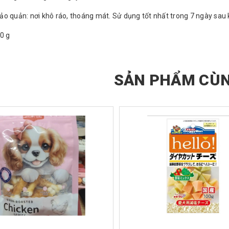
o quản: nơi khô ráo, thoáng mát. Sử dụng tốt nhất trong 7 ngày sau k
50 g
SẢN PHẨM CÙN