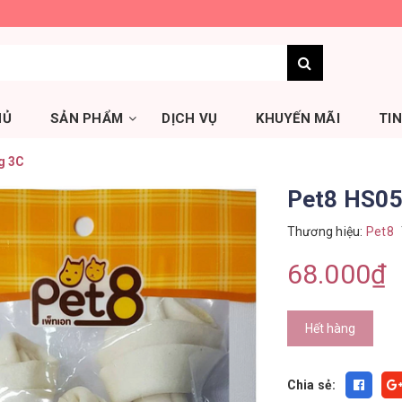
HỦ
SẢN PHẨM
DỊCH VỤ
KHUYẾN MÃI
TI
g 3C
Pet8 HS05
Thương hiệu:
Pet8
68.000₫
Hết hàng
Chia sẻ: