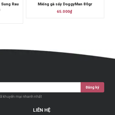
 Sung Rau
Miếng gà sấy DoggyMan 80gr
T
g
65.000₫
Đăng ký
mã khuyến mại nhanh nhất
LIÊN HỆ