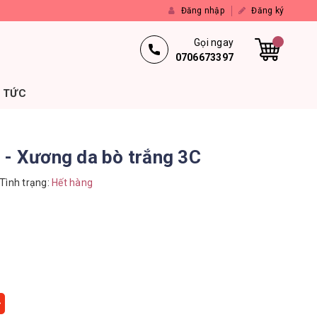
Đăng nhập
Đăng ký
Gọi ngay
0706673397
N TỨC
 - Xương da bò trắng 3C
Tình trạng:
Hết hàng