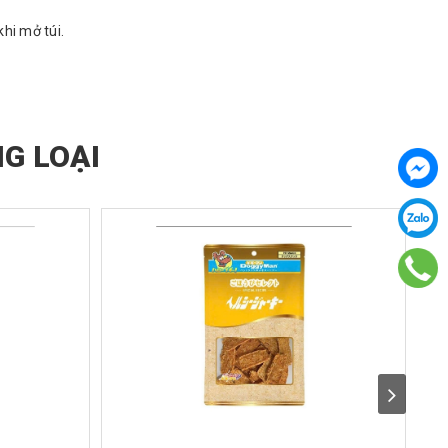
hi mở túi.
G LOẠI