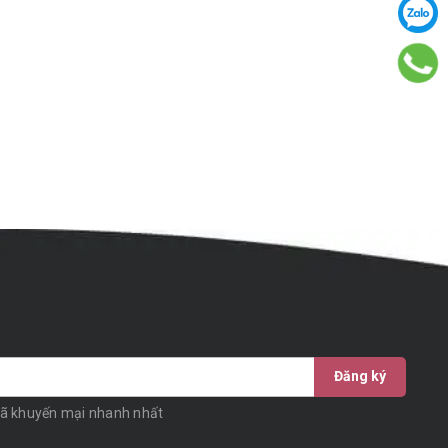
Đăng ký
mã khuyến mại nhanh nhất