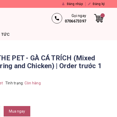
Đăng nhập
Đăng ký
Gọi ngay
0706673397
N TỨC
 THE PET - GÀ CÁ TRÍCH (Mixed
rring and Chicken) | Order trước 1
et
Tình trạng:
Còn hàng
Mua ngay