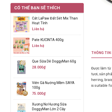
CÓ THỂ BẠN SẼ THÍCH
Cát LaPaw Đất Sét Mix Than
Hoạt Tính
Liên hệ
Pate KUCINTA 400g
Liên hệ
THÔNG TIN
Que Sữa Dê DoggyMan 60g
28.000₫
Được làm từ 
tươi, sản ph
herring, brai
Viên Gà Nướng Mềm SAYA
is suitable f
100g
75.000₫
Xương Nơ Hương Sữa
DoggyMan Lớn 2 Cây