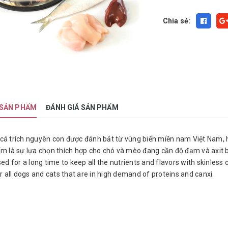
Chia sẻ:
 SẢN PHẨM
ĐÁNH GIÁ SẢN PHẨM
cá trích nguyên con được đánh bắt từ vùng biển miền nam Việt Nam, h
ẩm là sự lựa chọn thích hợp cho chó và mèo đang cần độ đạm và axit b
sed for a long time to keep all the nutrients and flavors with skinless
or all dogs and cats that are in high demand of proteins and canxi.