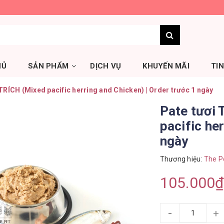
HỦ
SẢN PHẨM
DỊCH VỤ
KHUYẾN MÃI
TI
TRÍCH (Mixed pacific herring and Chicken) | Order trước 1 ngày
Pate tươi
pacific he
ngày
Thương hiệu:
The P
105.000₫
-
+