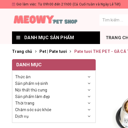
Giờ làm việc: Từ 09h00 đến 21h00 (Cả Cuối tuần và Ngày Lễ Tết)
DANH MỤC SẢN PHẨM
TRANG C
Trang chủ
Pet | Pate tươi
Pate tươi THE PET - GÀ CÁ 
DANH MỤC
Thức ăn
Sản phẩm vệ sinh
Nội thất thú cưng
Sản phẩm làm đẹp
Thời trang
Chăm sóc sức khỏe
Dịch vụ