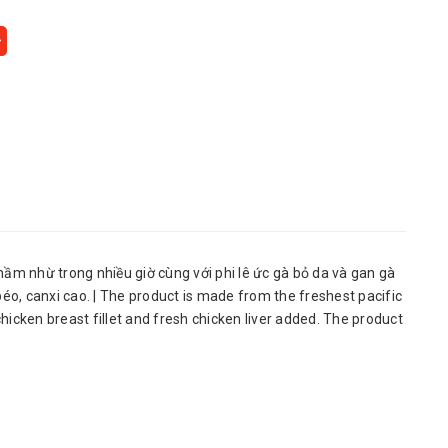
ầm nhừ trong nhiều giờ cùng với phi lê ức gà bỏ da và gan gà
éo, canxi cao. | The product is made from the freshest pacific
 chicken breast fillet and fresh chicken liver added. The product