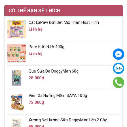
CÓ THỂ BẠN SẼ THÍCH
Cát LaPaw Đất Sét Mix Than Hoạt Tính
Liên hệ
Pate KUCINTA 400g
Liên hệ
Que Sữa Dê DoggyMan 60g
28.000₫
Viên Gà Nướng Mềm SAYA 100g
75.000₫
Xương Nơ Hương Sữa DoggyMan Lớn 2 Cây
55.000₫