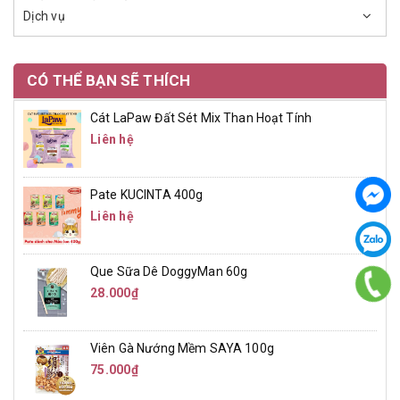
Dịch vụ
CÓ THỂ BẠN SẼ THÍCH
Cát LaPaw Đất Sét Mix Than Hoạt Tính
Liên hệ
Pate KUCINTA 400g
Liên hệ
Que Sữa Dê DoggyMan 60g
28.000₫
Viên Gà Nướng Mềm SAYA 100g
75.000₫