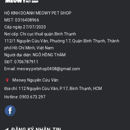
HỘ KINH DOANH MEOWY PET SHOP
MST: 0316408966
Cấp ngày 27/07/2020
Nơi cấp: Chi cục thuế quận Bình Thạnh
112/1 Nguyễn Cửu Vân, Phường 17, Quận Bình Thạnh, Thành
phố Hồ Chí Minh, Việt Nam
Người đại diện: NGÔ HỒNG THẮM
SĐT: 0706787911
Email:
meowy.petshop0408@gmail.com
Meowy Nguyễn Cửu Vân
Địa chỉ: 112 Nguyễn Cửu Vân, P.17, Bình Thạnh, HCM
Hotline:
0903.673.297
ĐĂNG KÝ NHẬN TIN