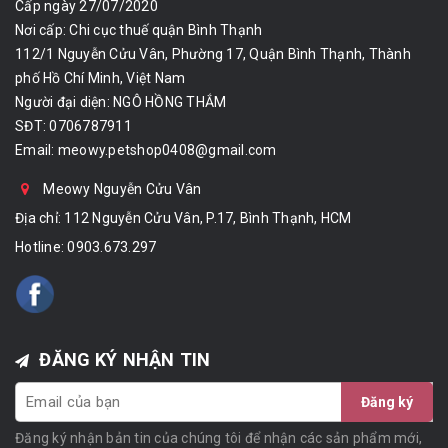
Cấp ngày 27/07/2020
Nơi cấp: Chi cục thuế quận Bình Thạnh
112/1 Nguyễn Cửu Vân, Phường 17, Quận Bình Thạnh, Thành
phố Hồ Chí Minh, Việt Nam
Người đại diện: NGÔ HỒNG THẮM
SĐT: 0706787911
Email:
meowy.petshop0408@gmail.com
Meowy Nguyễn Cửu Vân
Địa chỉ: 112 Nguyễn Cửu Vân, P.17, Bình Thạnh, HCM
Hotline:
0903.673.297
ĐĂNG KÝ NHẬN TIN
Đăng ký
Đăng ký nhận bản tin của chúng tôi để nhận các sản phẩm mới,