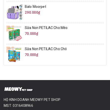
Balo Moorpet
290.000₫
Sữa Non PETILAC Cho Mèo
70.000₫
Sữa Non PETILAC Cho Chó
70.000₫
HỘ KINH DOANH MEOWY PET SHOP
MST: 0316408966