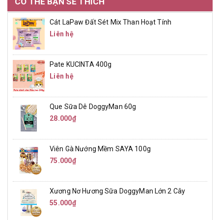
CÓ THỂ BẠN SẼ THÍCH
Cát LaPaw Đất Sét Mix Than Hoạt Tính
Liên hệ
Pate KUCINTA 400g
Liên hệ
Que Sữa Dê DoggyMan 60g
28.000₫
Viên Gà Nướng Mềm SAYA 100g
75.000₫
Xương Nơ Hương Sữa DoggyMan Lớn 2 Cây
55.000₫