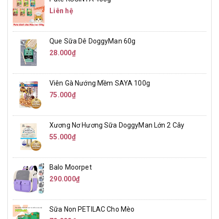
Liên hệ
Que Sữa Dê DoggyMan 60g
28.000₫
Viên Gà Nướng Mềm SAYA 100g
75.000₫
Xương Nơ Hương Sữa DoggyMan Lớn 2 Cây
55.000₫
Balo Moorpet
290.000₫
Sữa Non PETILAC Cho Mèo