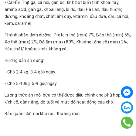
- Cá Hồi: Thịt gà, cá hồi, gan bò, tinh bột biến tính khoai tây,
amino acid, gan gà, khoai lang, bí đỏ, đậu Hà Lan, dầu hướng
dương, khoáng chất, chất làm dầy, vitamin, dầu dừa, dầu cá hồi,
kẽm, caramel.
Thành phần dinh dưỡng: Protein thô (min) 7%; Béo thô (min) 5%;
Xơ thô (max) 2%; Độ ẩm (max) 80%; Khoáng tổng số (max) 2%;
Hóa chất/ Kháng sinh: không có.
Hướng dẫn sử dụng:
- Chó 2-4 kg: 3-4 gói/ngày.
- Chó 5-10kg: 5-9 gói/ngày.
Lượng thức ăn mỗi bữa có thể được điều chỉnh cho phù hợp theo
kích cỡ, cân nặng, độ tuổi và mức độ hoạt động của chó.
Bảo quản: Giữ nơi khô ráo, thoáng mát.