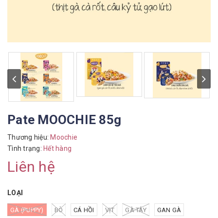
Pate MOOCHIE 85g
Thương hiệu:
Moochie
Tình trạng:
Hết hàng
Liên hệ
LOẠI
GÀ (PUPPY)
BÒ
CÁ HỒI
VỊT
GÀ TÂY
GAN GÀ