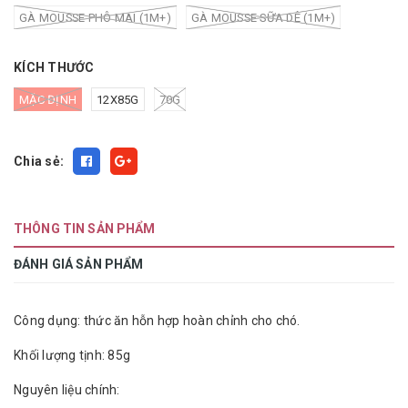
GÀ MOUSSE PHÔ MAI (1M+)
GÀ MOUSSE SỮA DÊ (1M+)
KÍCH THƯỚC
MẶC ĐỊNH
12X85G
70G
Chia sẻ:
THÔNG TIN SẢN PHẨM
ĐÁNH GIÁ SẢN PHẨM
Công dụng: thức ăn hỗn hợp hoàn chỉnh cho chó.
Khối lượng tịnh: 85g
Nguyên liệu chính: