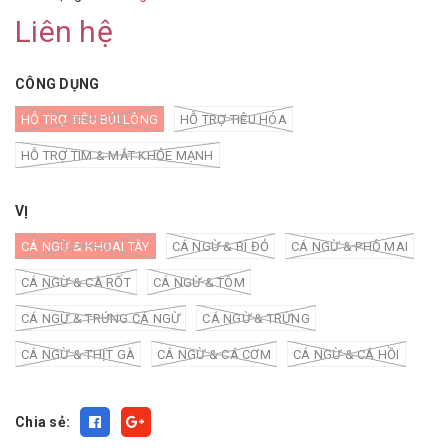
Liên hệ
CÔNG DỤNG
HỖ TRỢ TIÊU BÚI LÔNG
HỖ TRỢ TIÊU HÓA
HỖ TRỢ TIM & MẮT KHỎE MẠNH
VỊ
CÁ NGỪ & KHOAI TÂY
CÁ NGỪ & BÍ ĐỎ
CÁ NGỪ & PHÔ MAI
CÁ NGỪ & CÀ RỐT
CÁ NGỪ & TÔM
CÁ NGỪ & TRỨNG CÁ NGỪ
CÁ NGỪ & TRỨNG
CÁ NGỪ & THỊT GÀ
CÁ NGỪ & CÁ CƠM
CÁ NGỪ & CÁ HỒI
Chia sẻ: