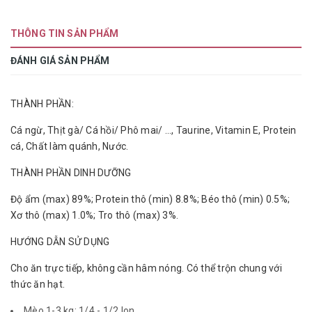
THÔNG TIN SẢN PHẨM
ĐÁNH GIÁ SẢN PHẨM
THÀNH PHẦN:
Cá ngừ, Thịt gà/ Cá hồi/ Phô mai/ ..., Taurine, Vitamin E, Protein
cá, Chất làm quánh, Nước.
THÀNH PHẦN DINH DƯỠNG
Độ ẩm (max) 89%; Protein thô (min) 8.8%; Béo thô (min) 0.5%;
Xơ thô (max) 1.0%; Tro thô (max) 3%.
HƯỚNG DẪN SỬ DỤNG
Cho ăn trực tiếp, không cần hâm nóng. Có thể trộn chung với
thức ăn hạt.
Mèo 1-3 kg: 1/4 - 1/2 lon